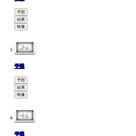
予想
結果
映像
予選
予想
結果
映像
予選