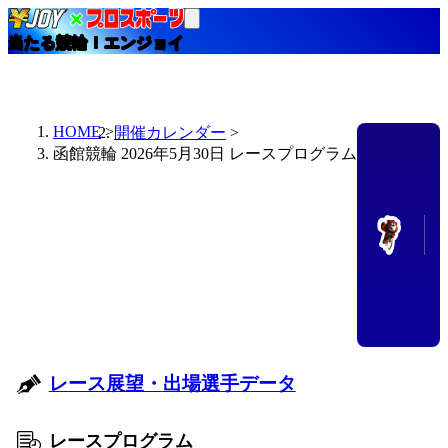
当たる競輪！エンジョイ
HOME
開催カレンダー
函館競輪 2026年5月30日 レースプログラム
レース展望・
出場選手データ
レースプログラム