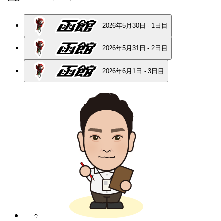
2026年5月30日 - 1日目
2026年5月31日 - 2日目
2026年6月1日 - 3日目