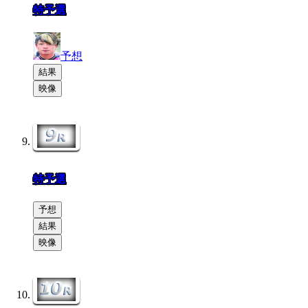
特予選
予想
結果
映像
特予選
予想
結果
映像