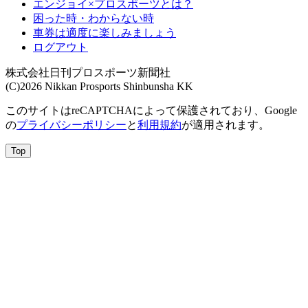
エンジョイ×プロスポーツとは？
困った時・わからない時
車券は適度に楽しみましょう
ログアウト
株式会社日刊プロスポーツ新聞社
(C)2026 Nikkan Prosports Shinbunsha KK
このサイトはreCAPTCHAによって保護されており、Google
の
プライバシーポリシー
と
利用規約
が適用されます。
Top