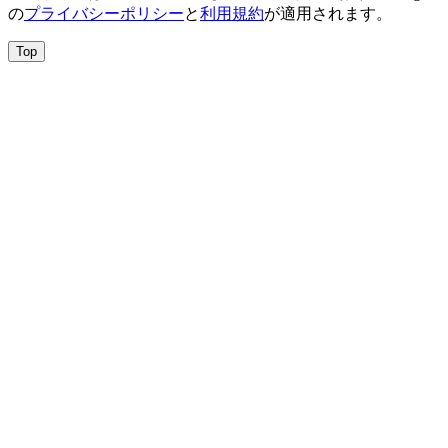
の
プライバシーポリシー
と
利用規約
が適用されます。
Top