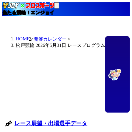
当たる競輪！エンジョイ
HOME
開催カレンダー
松戸競輪 2026年5月31日 レースプログラム
レース展望・
出場選手データ