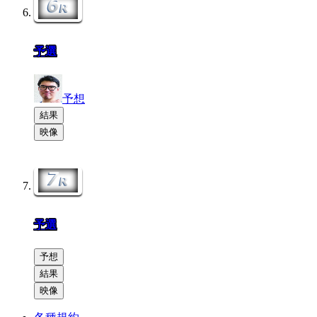
予選
予想
結果
映像
予選
予想
結果
映像