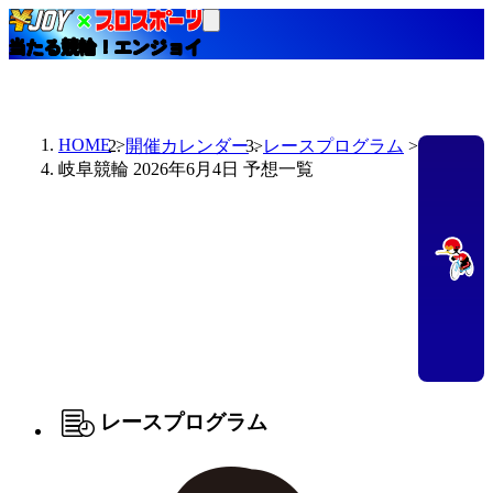
当たる競輪！エンジョイ
HOME
開催カレンダー
レースプログラム
岐阜競輪 2026年6月4日 予想一覧
レースプログラム