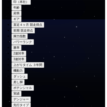
印（本社）
年齢
府県
ギア
直近４ヶ月 競走得点
前期 競走得点
脚力指数
パワーランク
勝率
2連対率
3連対率
上がりタイム ３年間
機動力
ダッシュ
差し脚
ポテンシャル
実績
デンジャー
先行タイプ