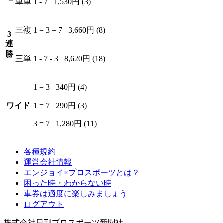
車単
1 - 7
1,530円 (3)
三複
1 = 3 = 7
3,660円 (8)
3
連
勝
三単
1 - 7 - 3
8,620円 (18)
1 = 3
340円 (4)
ワイド
1 = 7
290円 (3)
3 = 7
1,280円 (11)
各種規約
運営会社情報
エンジョイ×プロスポーツとは？
困った時・わからない時
車券は適度に楽しみましょう
ログアウト
株式会社日刊プロスポーツ新聞社