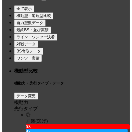
全て表示
機動型・追込型比較
自力型数データ
最終BS・並び実績
ライン・ワンツー決着
対戦データ
BS奪取データ
ワンツー実績
機動型比較
機動力・先行タイプ・データ
データ変更
機動力
先行タイプ
◎
戸邉
(逃げ)
53
47