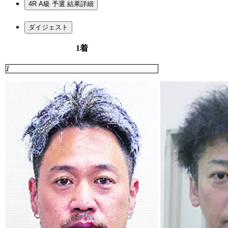
4R A級 予選
結果詳細
ダイジェスト
1着
1
7