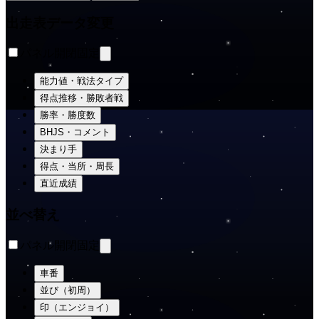
出走表データ変更
パネル開閉固定
能力値・戦法タイプ
得点推移・勝敗者戦
勝率・勝度数
BHJS・コメント
決まり手
得点・当所・周長
直近成績
並べ替え
パネル開閉固定
車番
並び（初周）
印（エンジョイ）