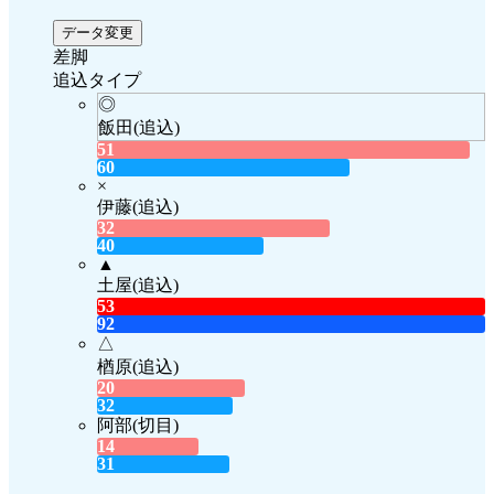
データ変更
差脚
追込タイプ
◎
飯田
(追込)
51
60
×
伊藤
(追込)
32
40
▲
土屋
(追込)
53
92
△
楢原
(追込)
20
32
阿部
(切目)
14
31