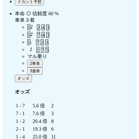
ドカント予想
本命 ◎ 信頼度
60
%
車単
３着
1
⇄
7
2
4
3
1
⇄
2
7
4
3
1
‐
4
7
2
3
2
⇄
3
1
7
5
マル乗り
2車単
3連単
オッズ
オッズ
1 - 7
5.6
倍
2
7 - 1
7.6
倍
3
1 - 2
20.4
倍
8
2 - 1
19.3
倍
6
1 - 4
25.0
倍
11