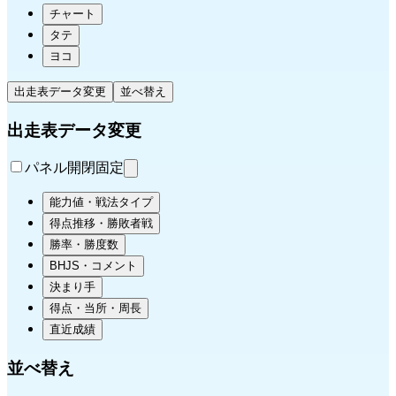
チャート
タテ
ヨコ
出走表データ変更
並べ替え
出走表データ変更
パネル開閉固定
能力値・戦法タイプ
得点推移・勝敗者戦
勝率・勝度数
BHJS・コメント
決まり手
得点・当所・周長
直近成績
並べ替え