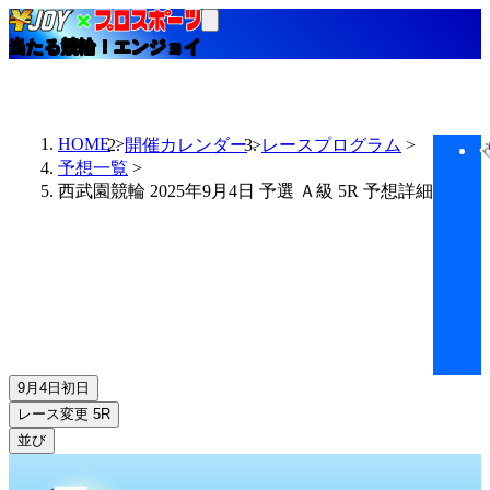
当たる競輪！エンジョイ
HOME
開催カレンダー
レースプログラム
予想一覧
西武園競輪 2025年9月4日 予選 Ａ級 5R 予想詳細
9月4日
初日
レース変更 5R
並び