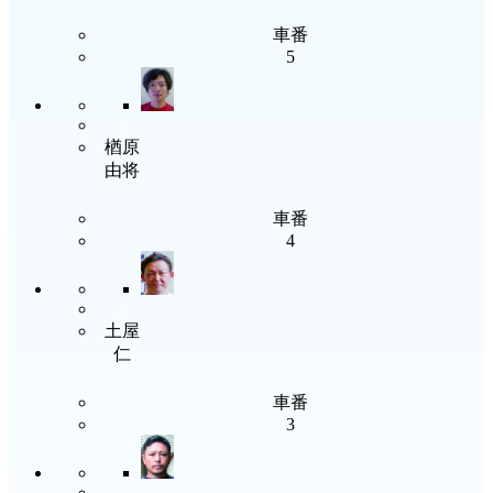
車番
5
4
楢原
由将
車番
4
3
土屋
仁
車番
3