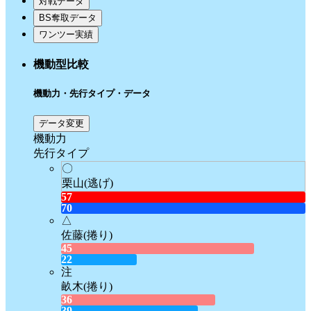
対戦データ
BS奪取データ
ワンツー実績
機動型比較
機動力・先行タイプ・データ
データ変更
機動力
先行タイプ
〇
栗山
(逃げ)
57
70
△
佐藤
(捲り)
45
22
注
畝木
(捲り)
36
39