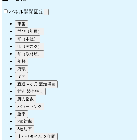
パネル開閉固定
車番
並び（初周）
印（本社）
印（デスク）
印（取材班）
年齢
府県
ギア
直近４ヶ月 競走得点
前期 競走得点
脚力指数
パワーランク
勝率
2連対率
3連対率
上がりタイム ３年間