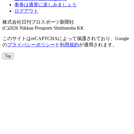
車券は適度に楽しみましょう
ログアウト
株式会社日刊プロスポーツ新聞社
(C)2026 Nikkan Prosports Shinbunsha KK
このサイトはreCAPTCHAによって保護されており、Google
の
プライバシーポリシー
と
利用規約
が適用されます。
Top