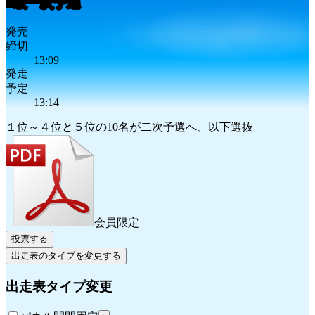
S級一次予選
発売
締切
13:09
発走
予定
13:14
１位～４位と５位の10名が二次予選へ、以下選抜
会員限定
投票する
出走表のタイプを変更する
出走表タイプ変更