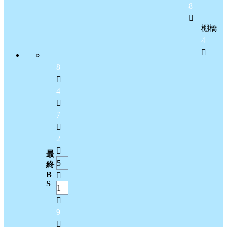
8

棚橋
4

8

4

7

2

最
5
終
B

S
1

9
