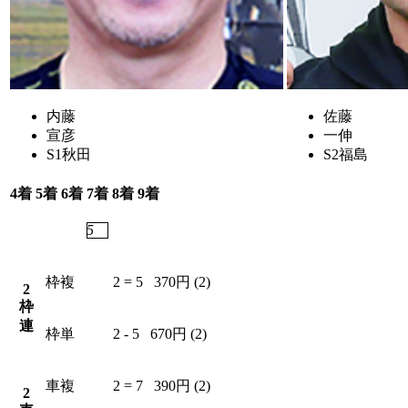
内藤
佐藤
宣彦
一伸
S1
秋田
S2
福島
4着
5着
6着
7着
8着
9着
8
4
9
5
3
6
枠複
2 = 5
370円 (2)
2
枠
連
枠単
2 - 5
670円 (2)
車複
2 = 7
390円 (2)
2