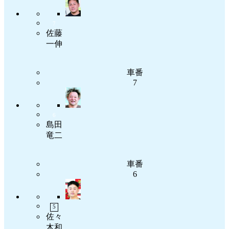
7
佐藤
一伸
車番
7
6
島田
竜二
車番
6
5
佐々
木和