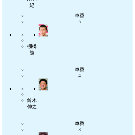
紀
車番
5
4
棚橋
勉
車番
4
3
鈴木
伸之
車番
3