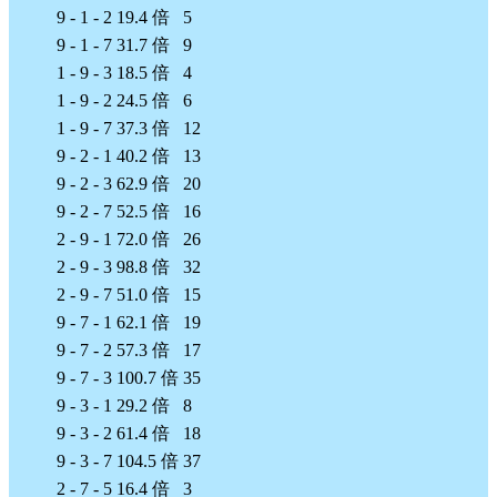
9 - 1 - 2
19.4
倍
5
9 - 1 - 7
31.7
倍
9
1 - 9 - 3
18.5
倍
4
1 - 9 - 2
24.5
倍
6
1 - 9 - 7
37.3
倍
12
9 - 2 - 1
40.2
倍
13
9 - 2 - 3
62.9
倍
20
9 - 2 - 7
52.5
倍
16
2 - 9 - 1
72.0
倍
26
2 - 9 - 3
98.8
倍
32
2 - 9 - 7
51.0
倍
15
9 - 7 - 1
62.1
倍
19
9 - 7 - 2
57.3
倍
17
9 - 7 - 3
100.7
倍
35
9 - 3 - 1
29.2
倍
8
9 - 3 - 2
61.4
倍
18
9 - 3 - 7
104.5
倍
37
2 - 7 - 5
16.4
倍
3