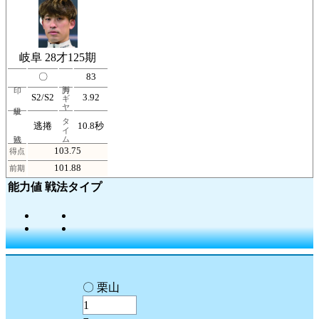
岐阜
28
才
125
期
〇
83
ギヤ
S2
/S2
3.92
タイム
逃捲
10.8
秒
103.75
得点
101.88
前期
能力値
戦法タイプ
〇
栗山
1