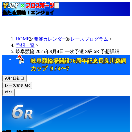
当たる競輪！エンジョイ
HOME
開催カレンダー
レースプログラム
予想一覧
岐阜競輪 2025年9月4日 一次予選 S級 6R 予想詳細
岐阜競輪場開設76周年記念長良川鵜飼
カップ
9 / 4〜7
9月4日
初日
レース変更 6R
並び