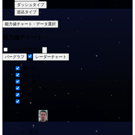
ダッシュタイプ
追込タイプ
能力値チャート・データ選択
能力値チャート
パネル開閉固定
バーグラフ
レーダーチャート
機動力
ダッシュ
差し脚
ポテンシャル
実績
デンジャー
7
黒川