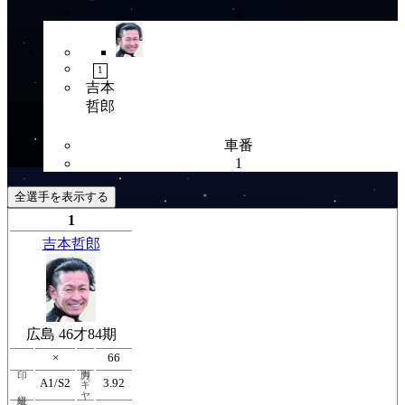
2
1
吉本
哲郎
車番
1
全選手を表示する
1
吉本哲郎
広島
46
才
84
期
×
66
ギヤ
A1
/S2
3.92