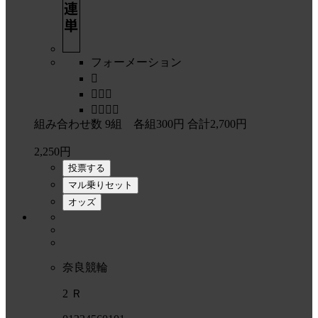
フォーメーション








組み合わせ数 9組 各組300円
合計2,700円
2,250円
投票する
マル乗りセット
オッズ
奈良競輪
2
Ｒ