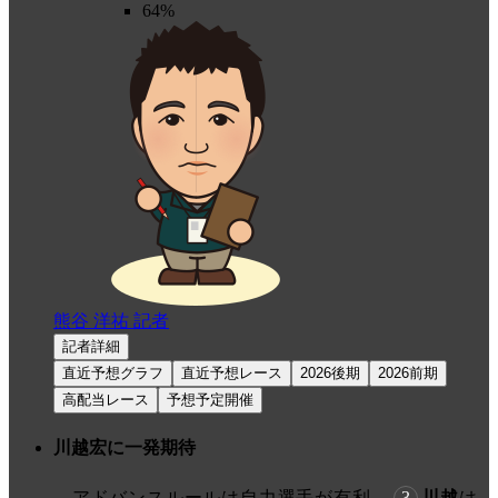
64%
熊谷 洋祐
記者
記者詳細
直近予想グラフ
直近予想レース
2026後期
2026前期
高配当レース
予想予定開催
川越宏に一発期待
アドバンスルールは自力選手が有利。
3
川越
は