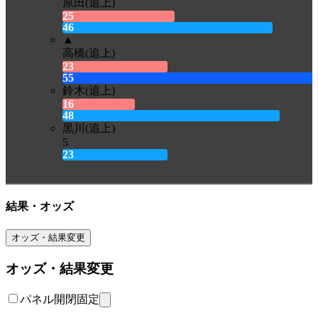
原田
(追上)
25
46
▲
高橋
(追上)
23
55
鈴木
(追上)
16
48
黒川
(追上)
5
23
結果・オッズ
オッズ・結果変更
オッズ・結果変更
パネル開閉固定