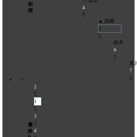
△
原田
初
4
周

▲
高橋
5

鈴木
6

黒
7

2

1

3

最
4
終