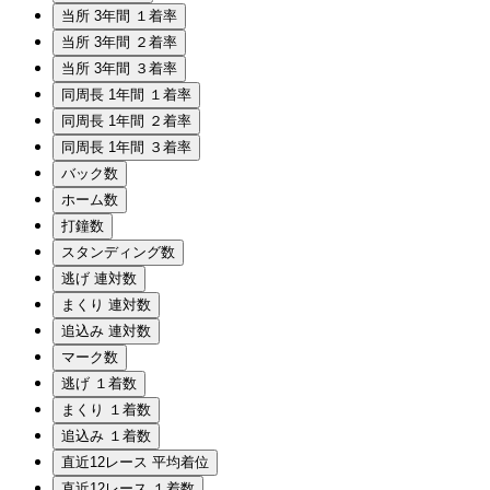
当所 3年間 １着率
当所 3年間 ２着率
当所 3年間 ３着率
同周長 1年間 １着率
同周長 1年間 ２着率
同周長 1年間 ３着率
バック数
ホーム数
打鐘数
スタンディング数
逃げ 連対数
まくり 連対数
追込み 連対数
マーク数
逃げ １着数
まくり １着数
追込み １着数
直近12レース 平均着位
直近12レース １着数