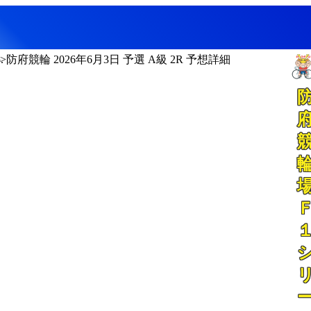
防府競輪 2026年6月3日 予選 A級 2R 予想詳細