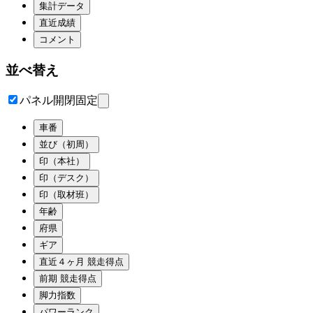
集計データ
直近成績
コメント
並べ替え
パネル開閉固定
車番
並び（初周）
印（本社）
印（デスク）
印（取材班）
年齢
府県
ギア
直近４ヶ月 競走得点
前期 競走得点
脚力指数
パワーランク