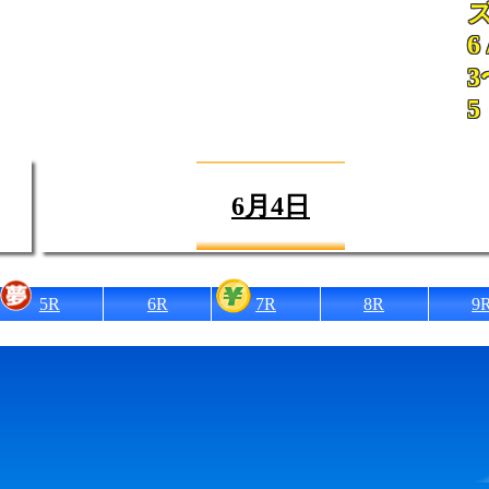
6 
3
5
6月4日
5R
6R
7R
8R
9