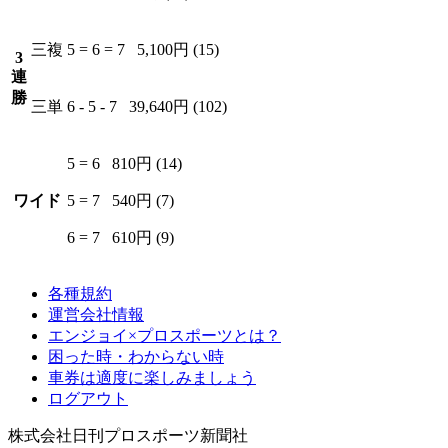
三複
5 = 6 = 7
5,100円 (15)
3
連
勝
三単
6 - 5 - 7
39,640円 (102)
5 = 6
810円 (14)
ワイド
5 = 7
540円 (7)
6 = 7
610円 (9)
各種規約
運営会社情報
エンジョイ×プロスポーツとは？
困った時・わからない時
車券は適度に楽しみましょう
ログアウト
株式会社日刊プロスポーツ新聞社