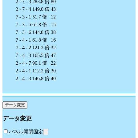
2 - 7 - 3
283.8
倍
80
2 - 7 - 4
149.0
倍
43
7 - 3 - 1
51.7
倍
12
7 - 3 - 5
61.8
倍
15
7 - 3 - 6
144.8
倍
38
7 - 4 - 1
61.8
倍
16
7 - 4 - 2
121.2
倍
32
7 - 4 - 3
165.5
倍
47
2 - 4 - 7
90.1
倍
22
2 - 4 - 1
112.2
倍
30
2 - 4 - 3
146.8
倍
40
データ変更
データ変更
パネル開閉固定