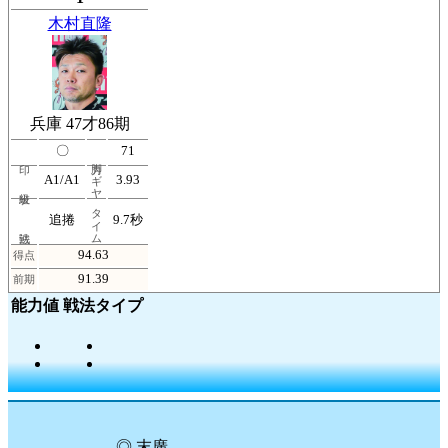
木村直隆
兵庫
47
才
86
期
〇
71
ギヤ
A1
/A1
3.93
タイム
追捲
9.7
秒
94.63
得点
91.39
前期
能力値
戦法タイプ
◎
末廣