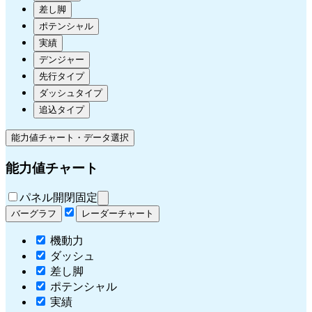
差し脚
ポテンシャル
実績
デンジャー
先行タイプ
ダッシュタイプ
追込タイプ
能力値チャート・データ選択
能力値チャート
パネル開閉固定
バーグラフ
レーダーチャート
機動力
ダッシュ
差し脚
ポテンシャル
実績