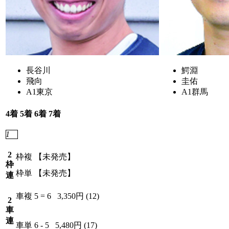
長谷川
鰐淵
飛向
圭佑
A1
東京
A1
群馬
4着
5着
6着
7着
1
3
4
2
2
枠複
【未発売】
枠
枠単
【未発売】
連
車複
5 = 6
3,350円 (12)
2
車
連
車単
6 - 5
5,480円 (17)