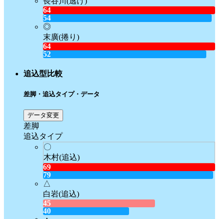
長谷川
(逃げ)
64
54
◎
末廣
(捲り)
64
52
追込型比較
差脚・追込タイプ・データ
データ変更
差脚
追込タイプ
〇
木村
(追込)
69
79
△
白岩
(追込)
45
40