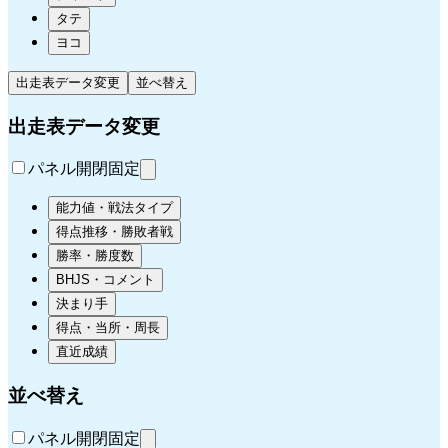
タテ
ヨコ
出走表データ変更
並べ替え
出走表データ変更
パネル開閉固定
能力値・戦法タイプ
得点推移・勝敗者戦
勝率・勝度数
BHJS・コメント
決まり手
得点・当所・周長
直近成績
並べ替え
パネル開閉固定