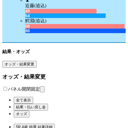
▲
近藤
(追込)
49
64
鰐淵
(追込)
68
80
結果・オッズ
オッズ・結果変更
オッズ・結果変更
パネル開閉固定
全て表示
結果・払い戻し金
オッズ
5R A級 特選
結果詳細