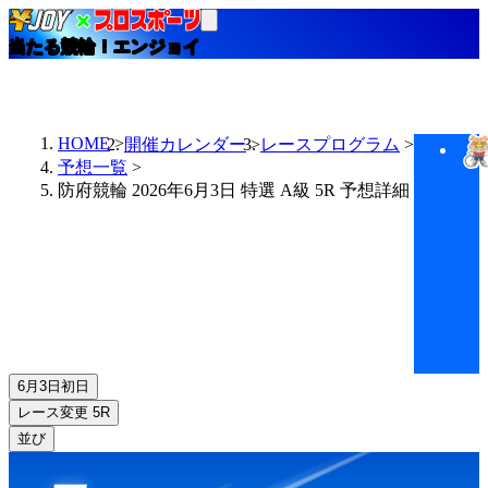
当たる競輪！エンジョイ
HOME
開催カレンダー
レースプログラム
予想一覧
防府競輪 2026年6月3日 特選 A級 5R 予想詳細
6月3日
初日
レース変更 5R
並び