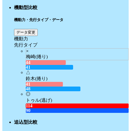
機動型比較
機動力・先行タイプ・データ
データ変更
機動力
先行タイプ
×
梅崎
(捲り)
44
41
△
鈴木
(捲り)
41
48
◎
トゥル
(逃げ)
114
90
追込型比較