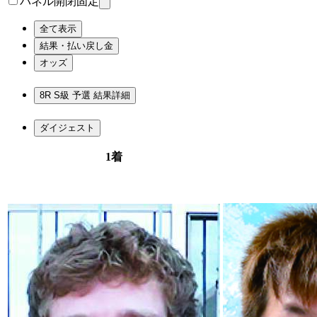
パネル開閉固定
全て表示
結果・払い戻し金
オッズ
8R S級 予選
結果詳細
ダイジェスト
1着
3
4