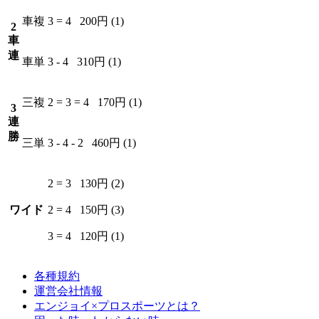
車複
3 = 4
200円 (1)
2
車
連
車単
3 - 4
310円 (1)
三複
2 = 3 = 4
170円 (1)
3
連
勝
三単
3 - 4 - 2
460円 (1)
2 = 3
130円 (2)
ワイド
2 = 4
150円 (3)
3 = 4
120円 (1)
各種規約
運営会社情報
エンジョイ×プロスポーツとは？