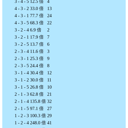
3 - 4 - 5
12.5
倍
4
4 - 3 - 2
33.0
倍
13
4 - 3 - 1
77.7
倍
24
4 - 3 - 5
68.3
倍
22
3 - 2 - 4
6.9
倍
2
3 - 2 - 1
17.9
倍
7
3 - 2 - 5
13.7
倍
6
2 - 3 - 4
11.6
倍
3
2 - 3 - 1
25.3
倍
9
2 - 3 - 5
24.4
倍
8
3 - 1 - 4
30.4
倍
12
3 - 1 - 2
30.0
倍
11
3 - 1 - 5
26.8
倍
10
2 - 1 - 3
62.8
倍
21
2 - 1 - 4
135.8
倍
32
2 - 1 - 5
97.1
倍
27
1 - 2 - 3
100.3
倍
29
1 - 2 - 4
248.0
倍
41