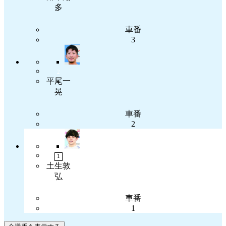
多
車番
3
2
平尾一
晃
車番
2
1
土生敦
弘
車番
1