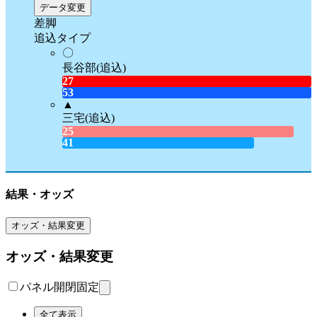
データ変更
差脚
追込タイプ
〇
長谷部
(追込)
27
53
▲
三宅
(追込)
25
41
結果・オッズ
オッズ・結果変更
オッズ・結果変更
パネル開閉固定
全て表示