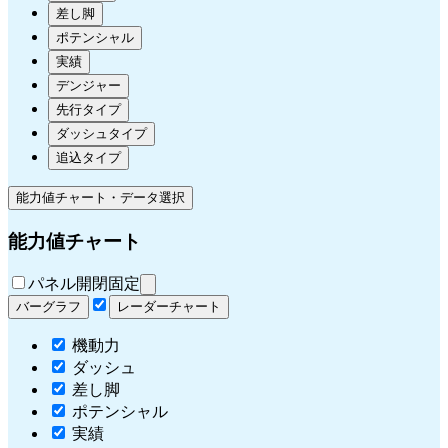
差し脚
ポテンシャル
実績
デンジャー
先行タイプ
ダッシュタイプ
追込タイプ
能力値チャート・データ選択
能力値チャート
パネル開閉固定
バーグラフ
レーダーチャート
機動力
ダッシュ
差し脚
ポテンシャル
実績