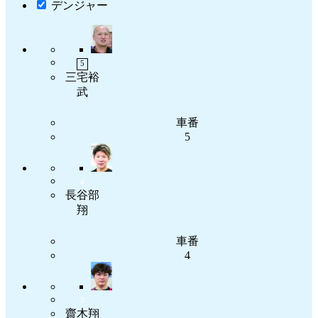
デンジャー
5
三宅裕
武
車番
5
4
長谷部
翔
車番
4
3
齋木翔