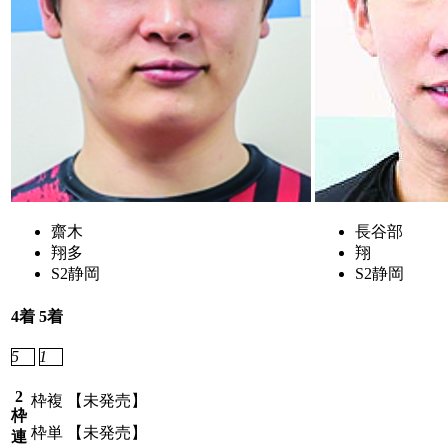
齋木
長谷部
翔多
翔
S2
静岡
S2
静岡
4着
5着
5
1
2
枠複
【未発売】
枠
枠単
【未発売】
連