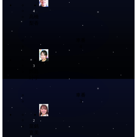
4
高橋
梨香
車番
4
3
西島
叶子
車番
3
2
當銘
直美