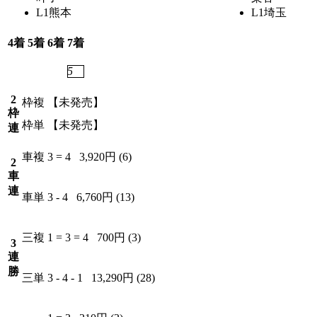
L1
熊本
L1
埼玉
4着
5着
6着
7着
2
6
7
5
2
枠複
【未発売】
枠
枠単
【未発売】
連
車複
3 = 4
3,920円 (6)
2
車
連
車単
3 - 4
6,760円 (13)
三複
1 = 3 = 4
700円 (3)
3
連
勝
三単
3 - 4 - 1
13,290円 (28)