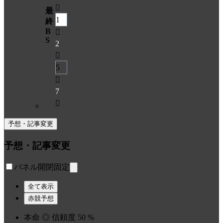

最
1
終
B

S
2

5

7

予想・記事変更
予想・記事変更
パネル開閉固定
全て表示
赤競予想
本命 ◎ 信頼度
50
%