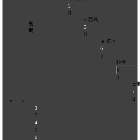
2

×
西島
初
3
周

▲
佐々
6

杉沢
5

日
7

3

4

6