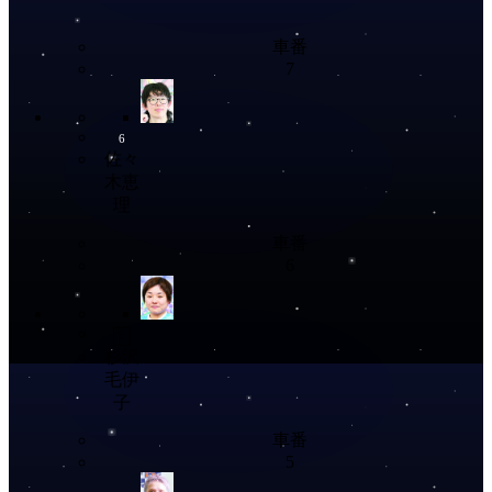
車番
7
6
佐々
木恵
理
車番
6
5
杉沢
毛伊
子
車番
5