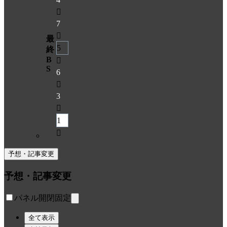

7

最
5
終
B

S
6

3

1

予想・記事変更
予想・記事変更
パネル開閉固定
全て表示