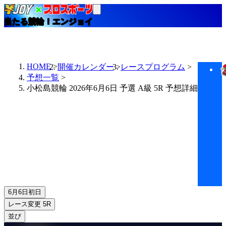
当たる競輪！エンジョイ
HOME
開催カレンダー
レースプログラム
予想一覧
小松島競輪 2026年6月6日 予選 A級 5R 予想詳細
6月6日
初日
レース変更 5R
並び