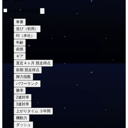
パネル開閉固定
車番
並び（初周）
印（本社）
年齢
府県
ギア
直近４ヶ月 競走得点
前期 競走得点
脚力指数
パワーランク
勝率
2連対率
3連対率
上がりタイム ３年間
機動力
ダッシュ