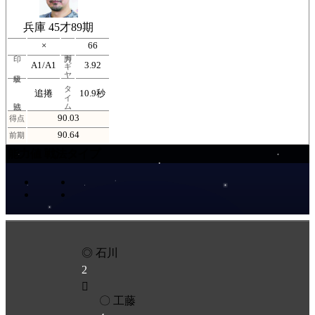
兵庫
45
才
89
期
×
66
ギヤ
A1
/A1
3.92
タイム
追捲
10.9
秒
90.03
得点
90.64
前期
能力値
戦法タイプ
◎
石川
2

〇
工藤