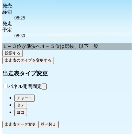
発売
締切
08:25
発走
予定
08:30
１～３位が準決へ４～５位は選抜、以下一般
投票する
出走表のタイプを変更する
出走表タイプ変更
パネル開閉固定
チャート
タテ
ヨコ
出走表データ変更
並べ替え