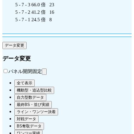
5 - 7 - 3
66.0
倍
23
5 - 7 - 2
41.2
倍
16
5 - 7 - 1
24.5
倍
8
データ変更
データ変更
パネル開閉固定
全て表示
機動型・追込型比較
自力型数データ
最終BS・並び実績
ライン・ワンツー決着
対戦データ
BS奪取データ
ワンツー実績