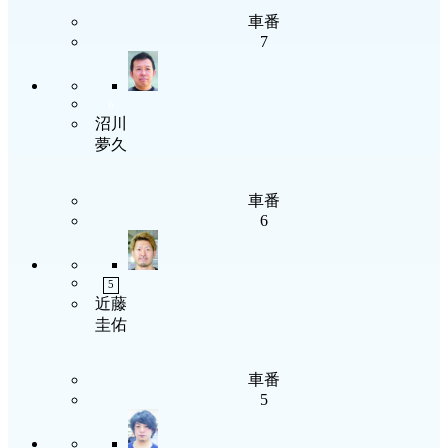
車番
7
6
沼川
夢久
車番
6
5
近藤
圭佑
車番
5