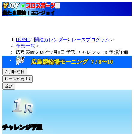
当たる競輪！エンジョイ
HOME
開催カレンダー
レースプログラム
予想一覧
広島競輪 2026年7月8日 予選 チャレンジ 1R 予想詳細
広島競輪場モーニング
7 / 8〜10
7月8日
初日
レース変更 1R
並び
チャレンジ予選