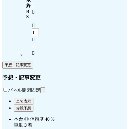
2
終
B

S
7

1

4

予想・記事変更
予想・記事変更
パネル開閉固定
全て表示
赤競予想
本命 ◎ 信頼度
40
%
車単
３着