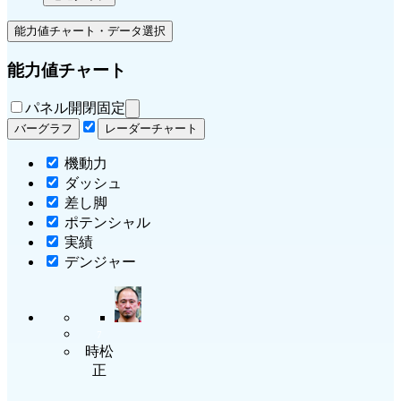
能力値チャート・データ選択
能力値チャート
パネル開閉固定
バーグラフ
レーダーチャート
機動力
ダッシュ
差し脚
ポテンシャル
実績
デンジャー
7
時松
正