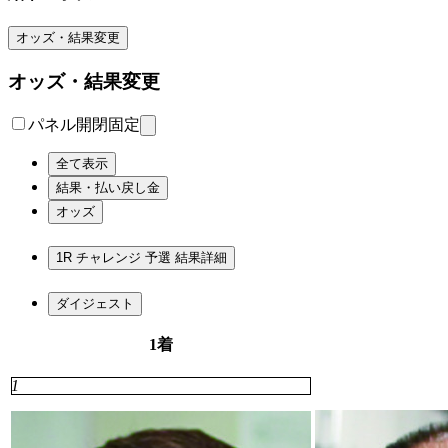
オッズ・結果変更
オッズ・結果変更
パネル開閉固定
全て表示
結果・払い戻し金
オッズ
1R チャレンジ 予選
結果詳細
ダイジェスト
1着
7
1