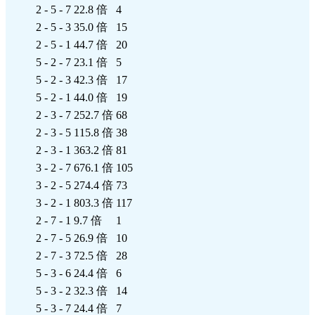
2 - 5 - 7
22.8
倍
4
2 - 5 - 3
35.0
倍
15
2 - 5 - 1
44.7
倍
20
5 - 2 - 7
23.1
倍
5
5 - 2 - 3
42.3
倍
17
5 - 2 - 1
44.0
倍
19
2 - 3 - 7
252.7
倍
68
2 - 3 - 5
115.8
倍
38
2 - 3 - 1
363.2
倍
81
3 - 2 - 7
676.1
倍
105
3 - 2 - 5
274.4
倍
73
3 - 2 - 1
803.3
倍
117
2 - 7 - 1
9.7
倍
1
2 - 7 - 5
26.9
倍
10
2 - 7 - 3
72.5
倍
28
5 - 3 - 6
24.4
倍
6
5 - 3 - 2
32.3
倍
14
5 - 3 - 7
24.4
倍
7