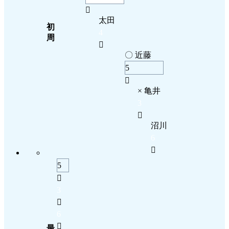

太田
初
4
周

〇
近藤
5

×
亀井
3

沼川
6

5

3

6

最