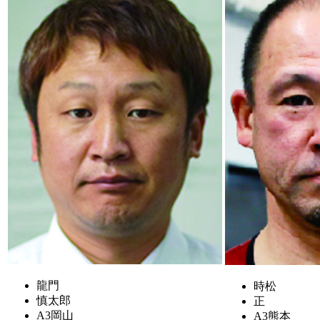
龍門
時松
慎太郎
正
A3
岡山
A3
熊本