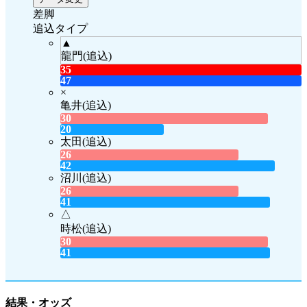
差脚
追込タイプ
▲
龍門
(追込)
35
47
×
亀井
(追込)
30
20
太田
(追込)
26
42
沼川
(追込)
26
41
△
時松
(追込)
30
41
結果・オッズ