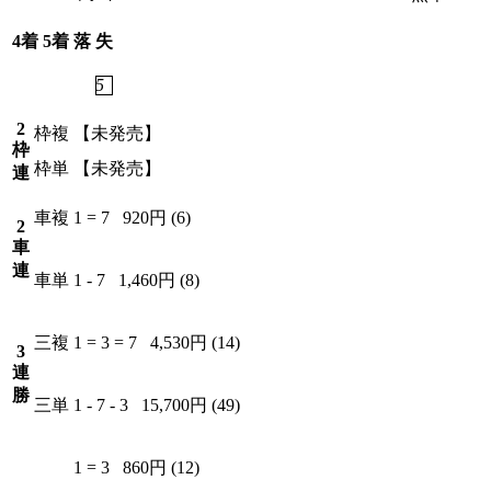
4着
5着
落
失
4
6
2
5
2
枠複
【未発売】
枠
枠単
【未発売】
連
車複
1 = 7
920円 (6)
2
車
連
車単
1 - 7
1,460円 (8)
三複
1 = 3 = 7
4,530円 (14)
3
連
勝
三単
1 - 7 - 3
15,700円 (49)
1 = 3
860円 (12)