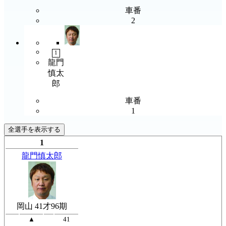
車番
2
1
龍門
慎太
郎
車番
1
全選手を表示する
1
龍門慎太郎
岡山
41
才
96
期
▲
41