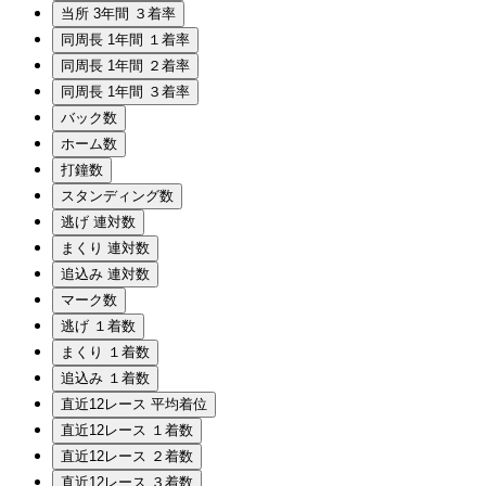
当所 3年間 ３着率
同周長 1年間 １着率
同周長 1年間 ２着率
同周長 1年間 ３着率
バック数
ホーム数
打鐘数
スタンディング数
逃げ 連対数
まくり 連対数
追込み 連対数
マーク数
逃げ １着数
まくり １着数
追込み １着数
直近12レース 平均着位
直近12レース １着数
直近12レース ２着数
直近12レース ３着数