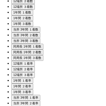
12場所 ２着数
12場所 ３着数
1年間 １着数
1年間 ２着数
1年間 ３着数
当所 3年間 １着数
当所 3年間 ２着数
当所 3年間 ３着数
同周長 1年間 １着数
同周長 1年間 ２着数
同周長 1年間 ３着数
12場所 １着率
12場所 ２着率
12場所 ３着率
1年間 １着率
1年間 ２着率
1年間 ３着率
当所 3年間 １着率
当所 3年間 ２着率