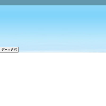
・データ選択