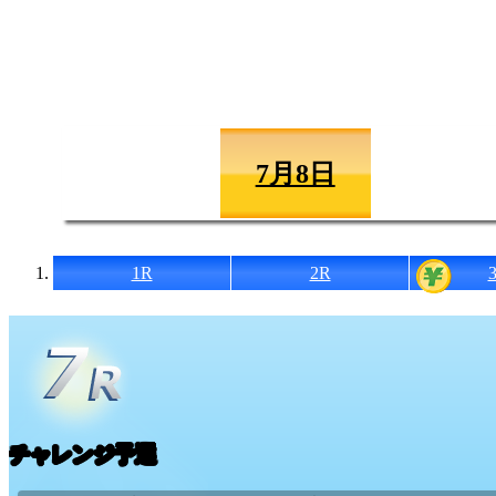
7月8日
1R
2R
チャレンジ予選