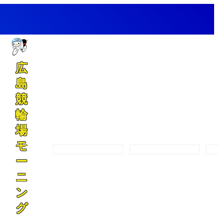
広
島
競
輪
場
モ
開催カレンダー
プログラム
予
ー
ニ
ン
グ