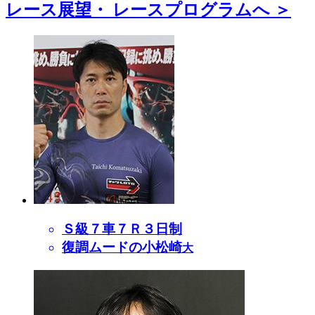
レース展望・
レースプログラムへ ＞
Ｓ級７車７Ｒ３日制
復調ムードの小松崎
大