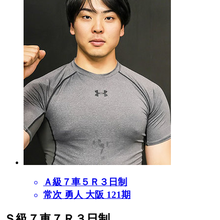
Ａ級７車５Ｒ３日制
常次 勇人 大阪 121期
Ｓ級７車７Ｒ３日制