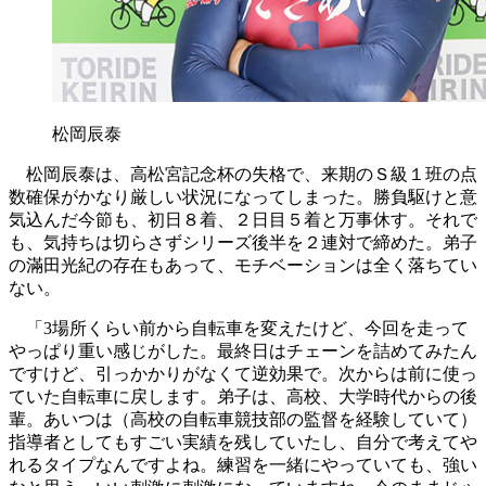
松岡辰泰
松岡辰泰は、高松宮記念杯の失格で、来期のＳ級１班の点
数確保がかなり厳しい状況になってしまった。勝負駆けと意
気込んだ今節も、初日８着、２日目５着と万事休す。それで
も、気持ちは切らさずシリーズ後半を２連対で締めた。弟子
の滿田光紀の存在もあって、モチベーションは全く落ちてい
ない。
「3場所くらい前から自転車を変えたけど、今回を走って
やっぱり重い感じがした。最終日はチェーンを詰めてみたん
ですけど、引っかかりがなくて逆効果で。次からは前に使っ
ていた自転車に戻します。弟子は、高校、大学時代からの後
輩。あいつは（高校の自転車競技部の監督を経験していて）
指導者としてもすごい実績を残していたし、自分で考えてや
れるタイプなんですよね。練習を一緒にやっていても、強い