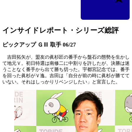
インサイドレポート・シリーズ総評
ピックアップ ＧⅢ 取手 06/27
吉田拓矢が、盟友の眞杉匠の番手から盤石の態勢を生かし
て地元Ｖ。初日特選は南修二に中割りを許したが、決勝は迷
うことなく番手から出て勝ち切った。宇都宮記念では、番手
を回った眞杉がＶ逸。吉田は「自分が前の時に眞杉が勝てて
いない。それはしっかりリベンジしたい」と宣言した。