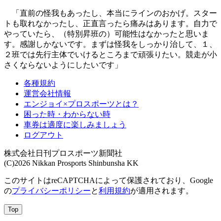
「直前の怪我もあったし、本当にラインのおかげ。スター
トも取れなかったし、正直言ったら痛みはあります。自力で
やっていたら、（特別昇班の）可能性はなかったと思いま
す。感謝しかないです。まずは怪我をしっかり治して、１、
２班では先行主体でいけるところまで頑張りたい。競走が小
さくならないようにしたいです」
各種規約
運営会社情報
エンジョイ×プロスポーツとは？
困った時・わからない時
車券は適度に楽しみましょう
ログアウト
株式会社日刊プロスポーツ新聞社
(C)2026 Nikkan Prosports Shinbunsha KK
このサイトはreCAPTCHAによって保護されており、Google
の
プライバシーポリシー
と
利用規約
が適用されます。
Top