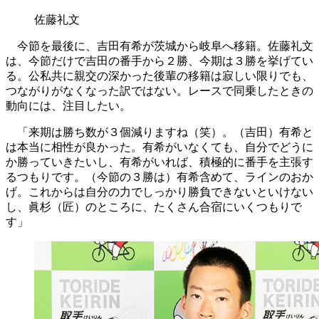
佐藤礼文
今節を最後に、吉田有希が茨城から岐阜へ移籍。佐藤礼文
は、今節だけで吉田の番手から２勝、今期は３勝を挙げてい
る。公私共に親交の深かった後輩の移籍は寂しい限りでも、
つながりがなくなった訳ではない。レースで同乗したときの
動向には、注目したい。
「来期は勝ち数が３個減りますね（笑）。（吉田）有希と
は本当に相性が良かった。有希がいなくても、自分でどうに
か勝っていきたいし、有希がいれば、積極的に番手を主張す
るつもりです。（今節の３勝は）有希含めて、ラインのおか
げ。これからは自分の力でしっかり勝負できないといけない
し、眞杉（匠）のところに、たくさん合宿にいくつもりで
す」