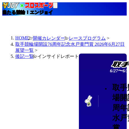
当たる競輪！エンジョイ
HOME
開催カレンダー
レースプログラム
取手競輪場開設76周年記念水戸黄門賞 2026年6月27日
展望一覧
後記一覧
インサイドレポート
6/27〜6/3
取手
場開
周年
水戸
賞