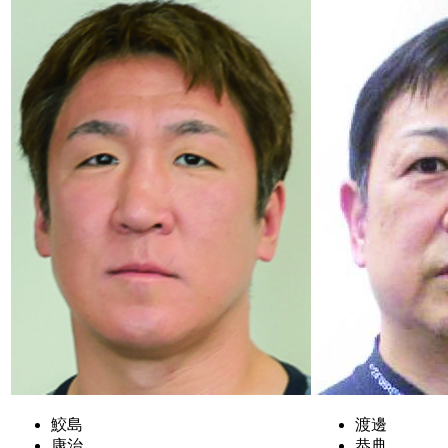
鮫島
渡邊
康治
恭典