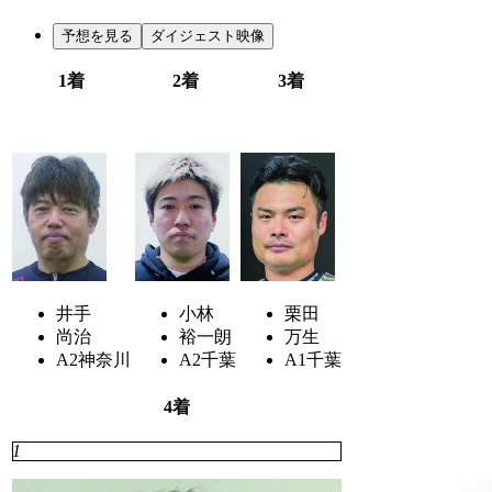
予想を見る
ダイジェスト映像
1着
2着
3着
4
2
7
井手
小林
栗田
尚治
裕一朗
万生
A2
神奈川
A2
千葉
A1
千葉
4着
1
6