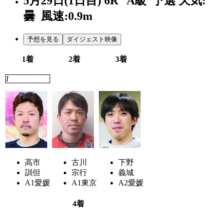
5月29日(1日目)
6R
A級 予選
天気:
曇
風速:0.9m
予想を見る
ダイジェスト映像
1着
2着
3着
1
3
4
高市
古川
下野
訓但
宗行
義城
A1
愛媛
A1
東京
A2
愛媛
4着