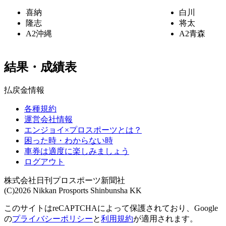
喜納
白川
隆志
将太
A2
沖縄
A2
青森
結果・成績表
払戻金情報
各種規約
運営会社情報
エンジョイ×プロスポーツとは？
困った時・わからない時
車券は適度に楽しみましょう
ログアウト
株式会社日刊プロスポーツ新聞社
(C)2026 Nikkan Prosports Shinbunsha KK
このサイトはreCAPTCHAによって保護されており、Google
の
プライバシーポリシー
と
利用規約
が適用されます。