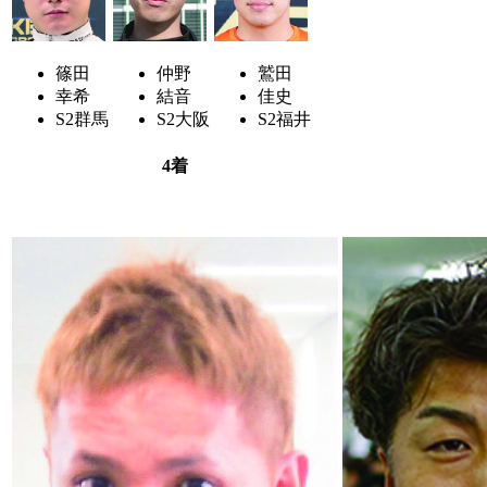
篠田
仲野
鷲田
幸希
結音
佳史
S2
群馬
S2
大阪
S2
福井
4着
8
3