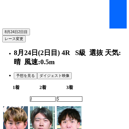
8月24日
2日目
レース変更
8月24日(2日目)
4R
S級 選抜
天気:
晴
風速:0.5m
予想を見る
ダイジェスト映像
1着
2着
3着
7
1
5