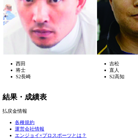
西田
吉松
将士
直人
S2
長崎
S2
高知
結果・成績表
払戻金情報
各種規約
運営会社情報
エンジョイ×プロスポーツとは？