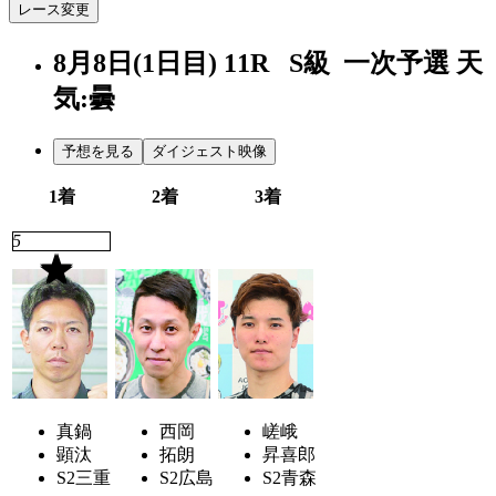
レース変更
8月8日(1日目)
11R
S級 一次予選
天
気:曇
予想を見る
ダイジェスト映像
1着
2着
3着
5
9
7
真鍋
西岡
嵯峨
顕汰
拓朗
昇喜郎
S2
三重
S2
広島
S2
青森