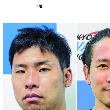
4着
3
4