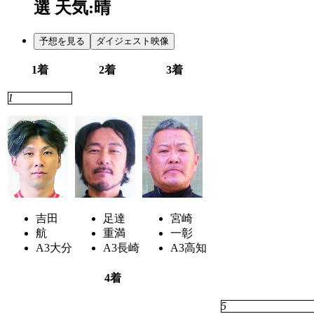
選
天気:晴
予想を見る
ダイジェスト映像
1着
2着
3着
1
2
4
吉田
足達
宮崎
航
重満
一彰
A3
大分
A3
長崎
A3
高知
4着
3
5