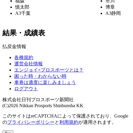
福森
市川
慎太郎
博章
A3
千葉
A3
静岡
結果・成績表
払戻金情報
各種規約
運営会社情報
エンジョイ×プロスポーツとは？
困った時・わからない時
車券は適度に楽しみましょう
ログアウト
株式会社日刊プロスポーツ新聞社
(C)2026 Nikkan Prosports Shinbunsha KK
このサイトはreCAPTCHAによって保護されており、Google
の
プライバシーポリシー
と
利用規約
が適用されます。