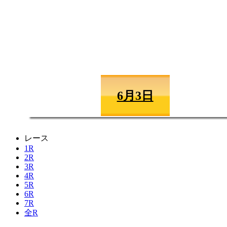
6月3日
レース
1R
2R
3R
4R
5R
6R
7R
全R