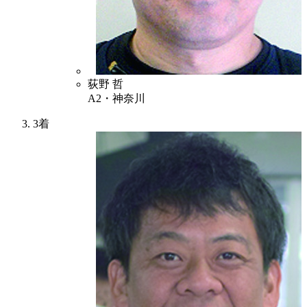
4
荻野 哲
A2・神奈川
3着