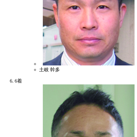
2
土岐 幹多
6着