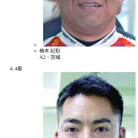
3
橋本 紀彰
A2・茨城
4着