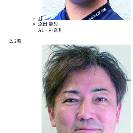
1
添田 龍児
A1・神奈川
2着