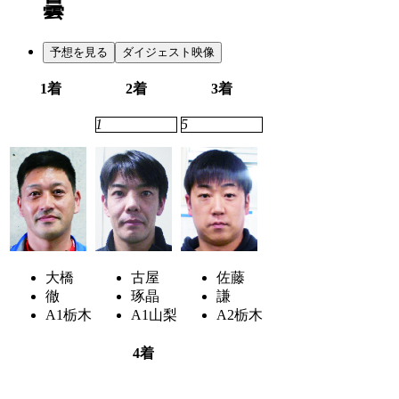
曇
予想を見る
ダイジェスト映像
1着
2着
3着
2
1
5
大橋
古屋
佐藤
徹
琢晶
謙
A1
栃木
A1
山梨
A2
栃木
4着
3
4