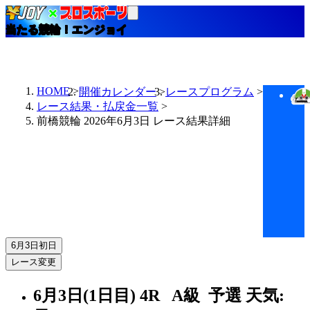
当たる競輪！エンジョイ
HOME
開催カレンダー
レースプログラム
レース結果・払戻金一覧
前橋競輪 2026年6月3日 レース結果詳細
6月3日
初日
レース変更
6月3日(1日目)
4R
A級 予選
天気: