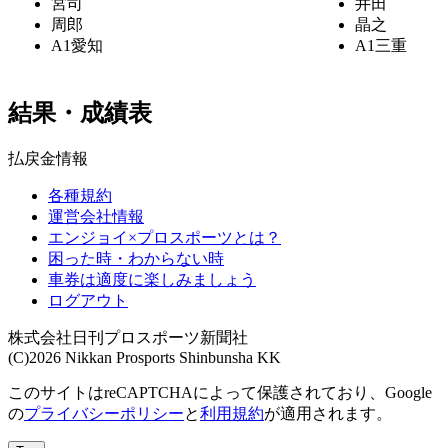
宮司
井田
周郎
晶之
A1
愛知
A1
三重
結果・成績表
払戻金情報
各種規約
運営会社情報
エンジョイ×プロスポーツとは？
困った時・わからない時
車券は適度に楽しみましょう
ログアウト
株式会社日刊プロスポーツ新聞社
(C)2026 Nikkan Prosports Shinbunsha KK
このサイトはreCAPTCHAによって保護されており、Google
の
プライバシーポリシー
と
利用規約
が適用されます。