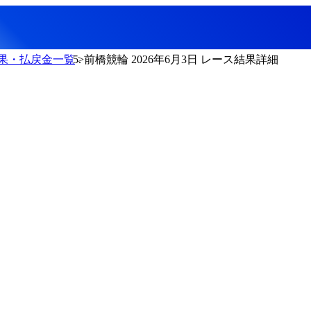
果・払戻金一覧
前橋競輪 2026年6月3日 レース結果詳細