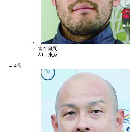
2
菅谷 隆司
A1・東京
4着