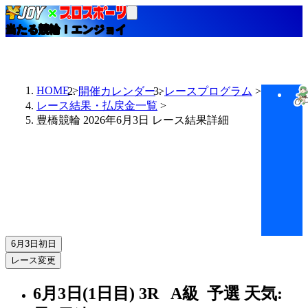
当たる競輪！エンジョイ
HOME
開催カレンダー
レースプログラム
レース結果・払戻金一覧
豊橋競輪 2026年6月3日 レース結果詳細
6月3日
初日
レース変更
6月3日(1日目)
3R
A級 予選
天気: