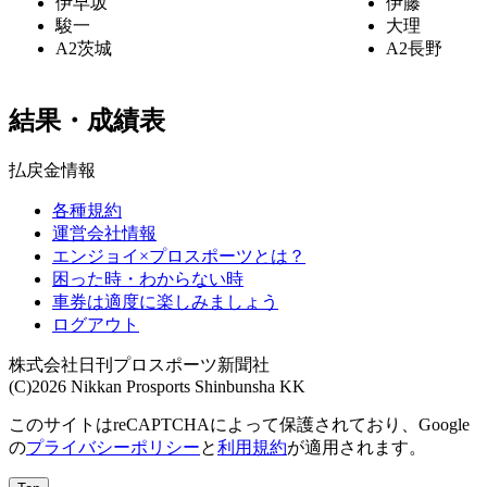
伊早坂
伊藤
駿一
大理
A2
茨城
A2
長野
結果・成績表
払戻金情報
各種規約
運営会社情報
エンジョイ×プロスポーツとは？
困った時・わからない時
車券は適度に楽しみましょう
ログアウト
株式会社日刊プロスポーツ新聞社
(C)2026 Nikkan Prosports Shinbunsha KK
このサイトはreCAPTCHAによって保護されており、Google
の
プライバシーポリシー
と
利用規約
が適用されます。