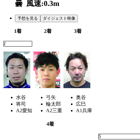
曇
風速:0.3m
予想を見る
ダイジェスト映像
1着
2着
3着
1
2
3
水谷
弓矢
奥谷
将司
輪太郎
広巳
A2
愛知
A2
三重
A1
兵庫
4着
4
5