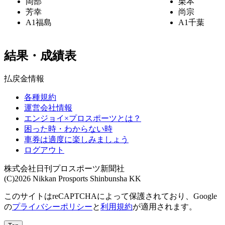
岡部
栗本
芳幸
尚宗
A1
福島
A1
千葉
結果・成績表
払戻金情報
各種規約
運営会社情報
エンジョイ×プロスポーツとは？
困った時・わからない時
車券は適度に楽しみましょう
ログアウト
株式会社日刊プロスポーツ新聞社
(C)2026 Nikkan Prosports Shinbunsha KK
このサイトはreCAPTCHAによって保護されており、Google
の
プライバシーポリシー
と
利用規約
が適用されます。