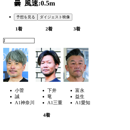
曇
風速:0.5m
予想を見る
ダイジェスト映像
1着
2着
3着
1
2
4
小菅
下井
富永
誠
竜
益生
A1
神奈川
A1
三重
A1
愛知
4着
6
3