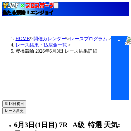
当たる競輪！エンジョイ
HOME
開催カレンダー
レースプログラム
レース結果・払戻金一覧
豊橋競輪 2026年6月3日 レース結果詳細
6月3日
初日
レース変更
6月3日(1日目)
7R
A級 特選
天気: