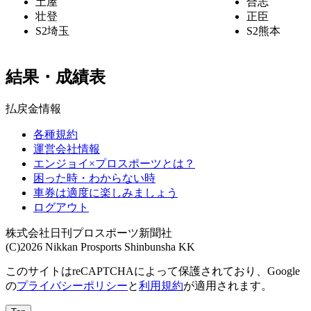
土屋
合志
壮登
正臣
S2
埼玉
S2
熊本
結果・成績表
払戻金情報
各種規約
運営会社情報
エンジョイ×プロスポーツとは？
困った時・わからない時
車券は適度に楽しみましょう
ログアウト
株式会社日刊プロスポーツ新聞社
(C)2026 Nikkan Prosports Shinbunsha KK
このサイトはreCAPTCHAによって保護されており、Google
の
プライバシーポリシー
と
利用規約
が適用されます。