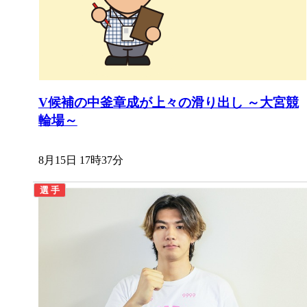
V候補の中釜章成が上々の滑り出し ～大宮競
輪場～
8月15日 17時37分