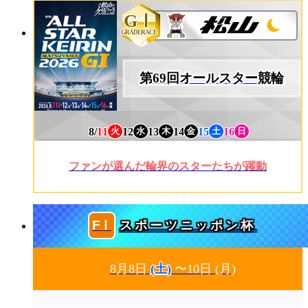
GⅠ
GRADERACE
第69回オールスター競輪
8/
11
12
13
14
15
16
火
水
木
金
土
日
ファンが選んだ輪界のスターたちが躍動
スポーツニッポン杯
8月8日
(土)
〜10日
(月)