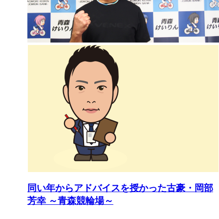
同い年からアドバイスを授かった古豪・岡部
芳幸 ～青森競輪場～