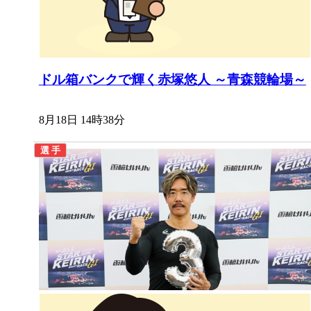
ドル箱バンクで輝く赤塚悠人 ～青森競輪場～
8月18日 14時38分