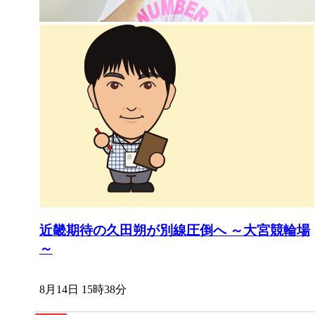
近畿期待の久田朔が別線圧倒へ ～大宮競輪場
～
8月14日 15時38分