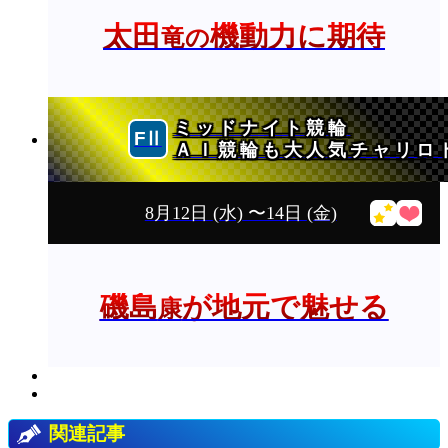
太田
機動力に期待
竜の
ミッドナイト競輪
ＡＩ競輪も大人気チャリロ
8月12日
(水)
〜14日
(金)
磯島
が地元で魅せる
康
関連記事