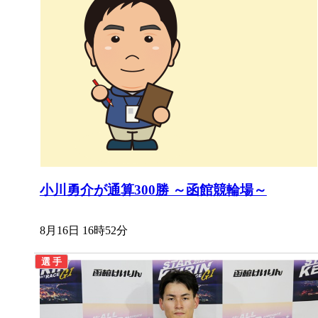
小川勇介が通算300勝 ～函館競輪場～
8月16日 16時52分