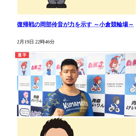
復帰戦の岡部伶音が力を示す ～小倉競輪場～
2月19日 22時46分