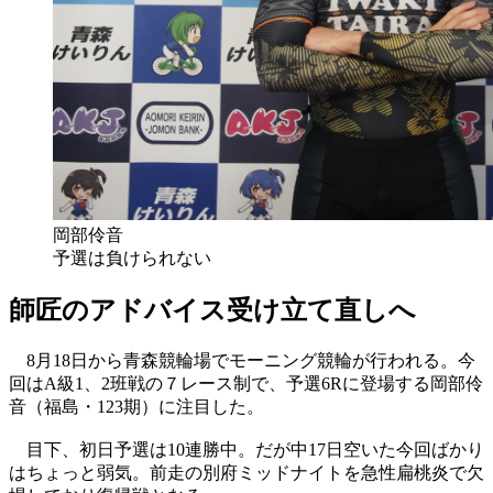
岡部伶音
予選は負けられない
師匠のアドバイス受け立て直しへ
8月18日から青森競輪場でモーニング競輪が行われる。今
回はA級1、2班戦の７レース制で、予選6Rに登場する岡部伶
音（福島・123期）に注目した。
目下、初日予選は10連勝中。だが中17日空いた今回ばかり
はちょっと弱気。前走の別府ミッドナイトを急性扁桃炎で欠