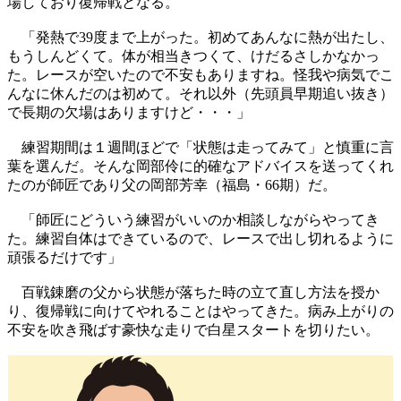
場しており復帰戦となる。
「発熱で39度まで上がった。初めてあんなに熱が出たし、
もうしんどくて。体が相当きつくて、けだるさしかなかっ
た。レースが空いたので不安もありますね。怪我や病気でこ
んなに休んだのは初めて。それ以外（先頭員早期追い抜き）
で長期の欠場はありますけど・・・」
練習期間は１週間ほどで「状態は走ってみて」と慎重に言
葉を選んだ。そんな岡部伶に的確なアドバイスを送ってくれ
たのが師匠であり父の岡部芳幸（福島・66期）だ。
「師匠にどういう練習がいいのか相談しながらやってき
た。練習自体はできているので、レースで出し切れるように
頑張るだけです」
百戦錬磨の父から状態が落ちた時の立て直し方法を授か
り、復帰戦に向けてやれることはやってきた。病み上がりの
不安を吹き飛ばす豪快な走りで白星スタートを切りたい。