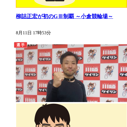
柳詰正宏が初のGⅢ制覇 ～小倉競輪場～
8月11日 17時53分