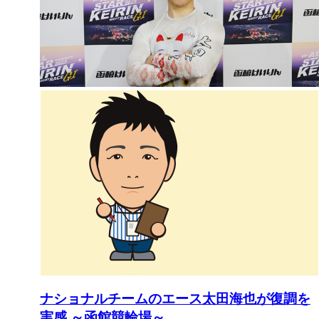
ナショナルチームのエース太田海也が復調を
実感 ～函館競輪場～