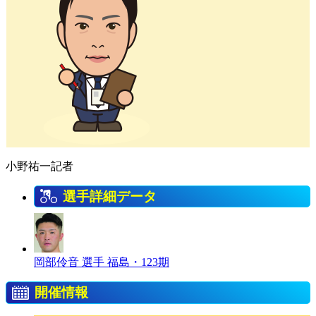
小野祐一記者
選手詳細データ
岡部伶音 選手
福島・123期
開催情報