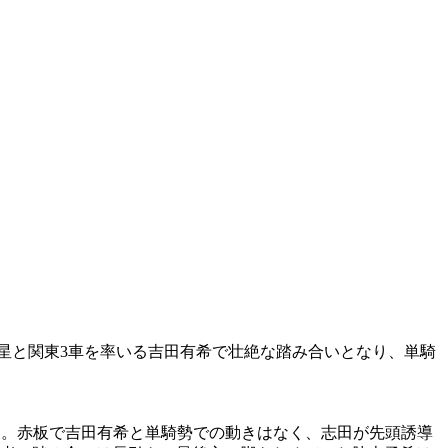
星と関東3車を率いる吉田有希で壮絶な踏み合いとなり、単騎
ト。赤板で吉田有希と単騎勢での動きはなく、志田が先頭誘導