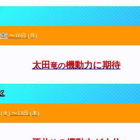
(土)
〜10日
(月)
太田
機動力に期待
竜の
ズ
日
(火)
〜13日
(木)