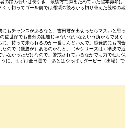
両者の踏み合いは長引き、最後方で脚をためていた脇本勇希は
まくり切ってゴール前では纐纈の後ろから切り替えた笠松の猛
僕にもチャンスがあるなと。吉田君が出切ったらマズいと思っ
回の佐世保でも自分の距離じゃないないなという所からで良く
ちに。持って来られるのが一番しんどいんで。感覚的にも間合
れたので（優勝が）あるのかなと。（今シリーズは）準決で近
ていなかっただけなので。警戒されているなかでも力でねじ伏
ように。まずは全日選で、あとはやっぱりダービー（出場）で