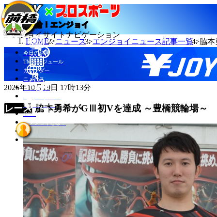
当たる競輪！エンジョイ
エンジョイサイトナビゲーション
HOME
ニュース
エンジョイニュース記事一覧
脇本
今日の結果
TMスケジュール
カレンダー
ニュース
2025年10月19日 17時13分
選手データ
記者ランキング
競輪場データ
脇本勇希がGⅢ初Vを達成 ～豊橋競輪場～
INFO
エンジョイとは？