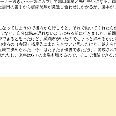
コーナー過ぎから一気にカマして志田龍星と先行争いになる。
た志田の番手から纐纈洸翔が発進し合わせにかかるが、脇本が
なってしまうので後方から行こうと。それで動いてくれたら
ろうなと。自分は踏み遅れないように被る前に行きました。前
びできると思ったけど、纐纈君がいたのでちょっと締めるかた
の後ろの（寺沼）拓摩先に出たらきついと思ったけど、越えら
近畿で決められた。今回はたまたま優勝できただけ。警戒され
取れたし、来年はGＩの出場も増えるので、そこで活躍できる