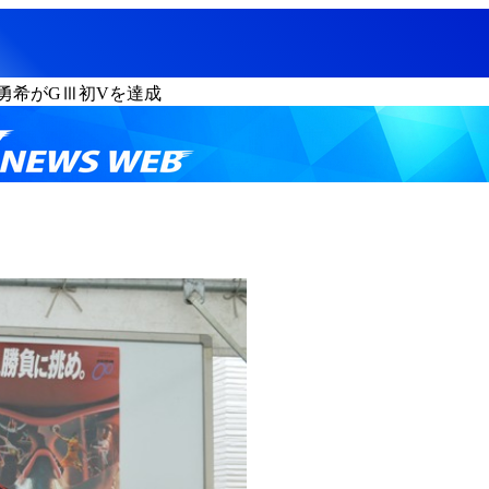
勇希がGⅢ初Vを達成