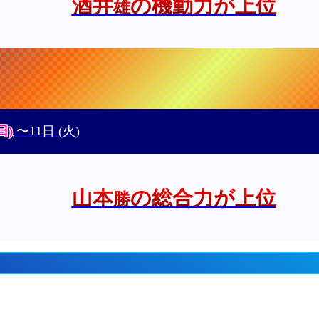
酒井
の機動力が上位
雄
日)
〜11日
(火)
山本
の総合力が上位
勝