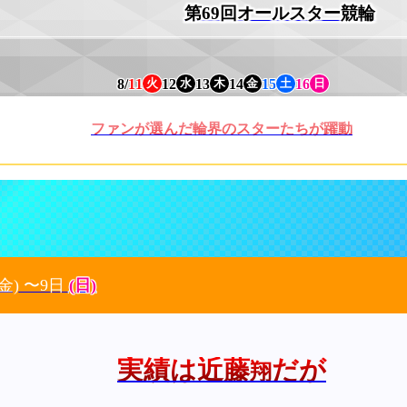
第69回オールスター競輪
8/
11
12
13
14
15
16
火
水
木
金
土
日
ファンが選んだ輪界のスターたちが躍動
(金)
〜9日
(日)
実績は近藤
だが
翔