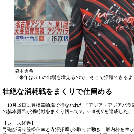
脇本勇希
「来年はGＩの出場も増えるので、そこで活躍できるよ
壮絶な消耗戦をまくりで仕留める
10月19日に豊橋競輪場で行なわれた『アジア・アジアパラ
の脇本勇希が消耗戦をまくり切ってV。GⅢ初Vを達成した。
【レース経過】
号砲が鳴り笠松信幸と寺沼拓摩がS取りに動き、最内枠を生