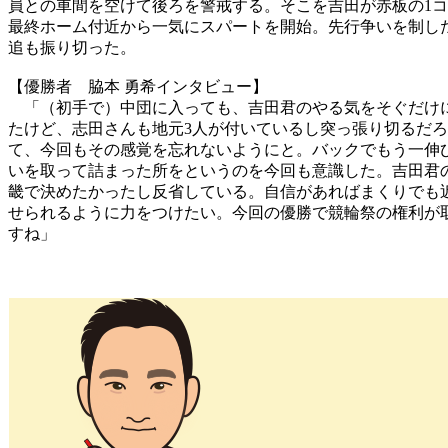
員との車間を空けて後ろを警戒する。そこを吉田が赤板の1
最終ホーム付近から一気にスパートを開始。先行争いを制し
追も振り切った。
【優勝者 脇本 勇希インタビュー】
「（初手で）中団に入っても、吉田君のやる気をそぐだけに
たけど、志田さんも地元3人が付いているし突っ張り切るだ
て、今回もその感覚を忘れないようにと。バックでもう一伸
いを取って詰まった所をというのを今回も意識した。吉田君
畿で決めたかったし反省している。自信があればまくりでも
せられるように力をつけたい。今回の優勝で競輪祭の権利が
すね」