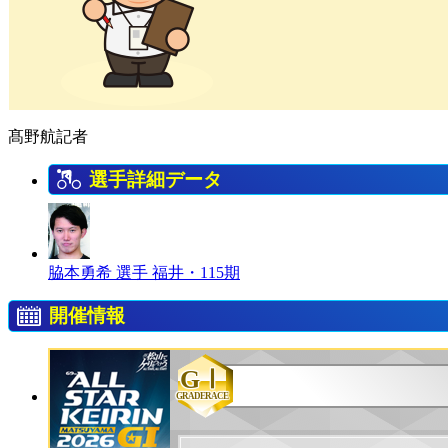
髙野航記者
選手詳細データ
脇本勇希 選手
福井・115期
開催情報
GⅠ
GRADERACE