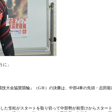
うに」
競技大会協賛競輪』（GⅢ）の決勝は、中部4車の先頭・志田龍
かした笠松がスタートを取り切って中部勢が前受けからスター