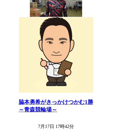
脇本勇希がきっかけつかむ1勝
～青森競輪場～
7月17日 17時42分