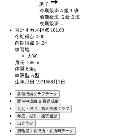
調子
今期級班
Ａ級１班
前期級班
Ｓ級２班
次期級班
--
直近４カ月得点
101.00
今期得点
0.00
前期得点
94.34
練習地
大宮
身長
168cm
体重
63kg
血液型
A型
生年月日
1971年6月1日
各種成績グラフデータ
開催中成績 & 直近成績
期別・得点、賞金推移グラフ
年度、期別・級班履歴
出走予定
競輪選手養成所・在所時データ