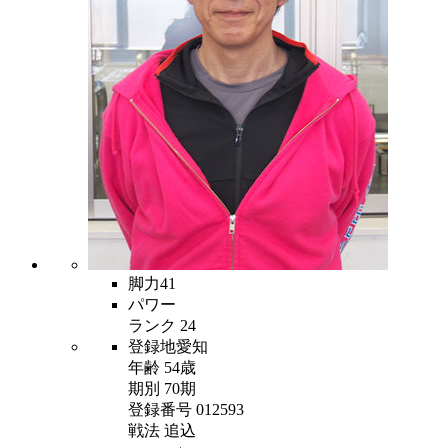
脚力
41
パワー
ランク
24
登録地
愛知
年齢
54歳
期別
70期
登録番号
012593
戦法
追込