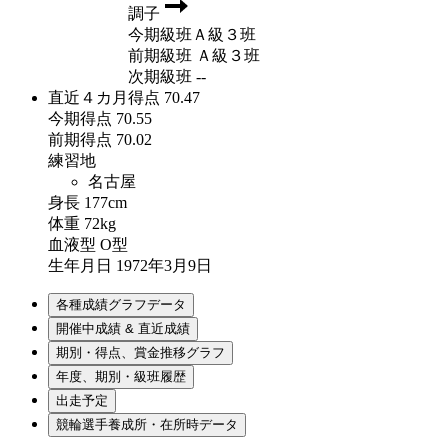
調子
今期級班
Ａ級３班
前期級班
Ａ級３班
次期級班
--
直近４カ月得点
70.47
今期得点
70.55
前期得点
70.02
練習地
名古屋
身長
177cm
体重
72kg
血液型
O型
生年月日
1972年3月9日
各種成績グラフデータ
開催中成績 & 直近成績
期別・得点、賞金推移グラフ
年度、期別・級班履歴
出走予定
競輪選手養成所・在所時データ