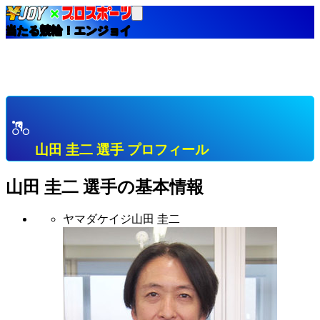
当たる競輪！エンジョイ
HOME
選手インデックス
山田 圭二 愛知 Ａ級３班 プロフィール & 開催中成績
& 直近成績
山田 圭二 選手 プロフィール
山田 圭二
選手の基本情報
ヤマダケイジ
山田 圭二