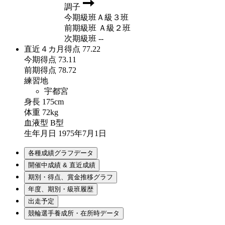
調子
今期級班
Ａ級３班
前期級班
Ａ級２班
次期級班
--
直近４カ月得点
77.22
今期得点
73.11
前期得点
78.72
練習地
宇都宮
身長
175cm
体重
72kg
血液型
B型
生年月日
1975年7月1日
各種成績グラフデータ
開催中成績 & 直近成績
期別・得点、賞金推移グラフ
年度、期別・級班履歴
出走予定
競輪選手養成所・在所時データ