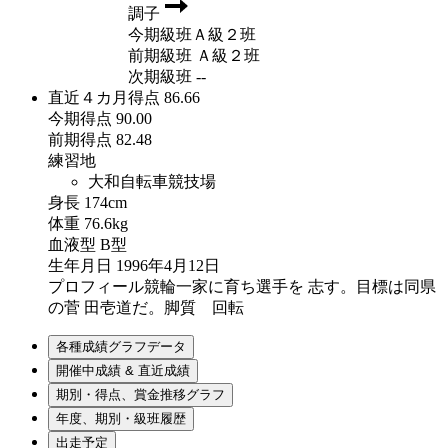
調子
今期級班
Ａ級２班
前期級班
Ａ級２班
次期級班
--
直近４カ月得点
86.66
今期得点
90.00
前期得点
82.48
練習地
大和自転車競技場
身長
174cm
体重
76.6kg
血液型
B型
生年月日
1996年4月12日
プロフィール
競輪一家に育ち選手を 志す。目標は同県
の菅 田壱道だ。脚質 回転
各種成績グラフデータ
開催中成績 & 直近成績
期別・得点、賞金推移グラフ
年度、期別・級班履歴
出走予定