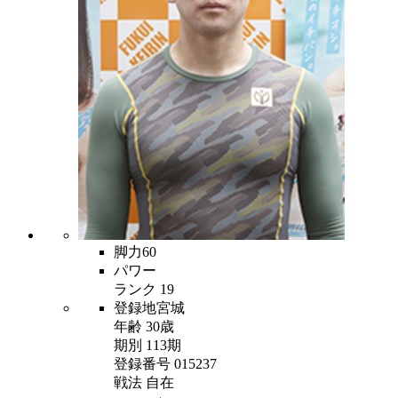
脚力
60
パワー
ランク
19
登録地
宮城
年齢
30歳
期別
113期
登録番号
015237
戦法
自在