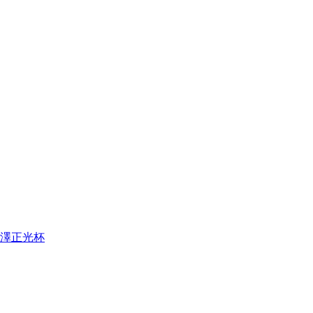
滝澤正光杯