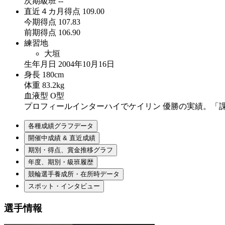
次期級班
--
直近４カ月得点
109.00
今期得点
107.83
前期得点
106.90
練習地
大垣
生年月日
2004年10月16日
身長
180cm
体重
83.2kg
血液型
O型
プロフィール
インターハイでケイリン 優勝の実績。「
各種成績グラフデータ
開催中成績 & 直近成績
期別・得点、賞金推移グラフ
年度、期別・級班履歴
競輪選手養成所・在所時データ
スポット・インタビュー
選手情報