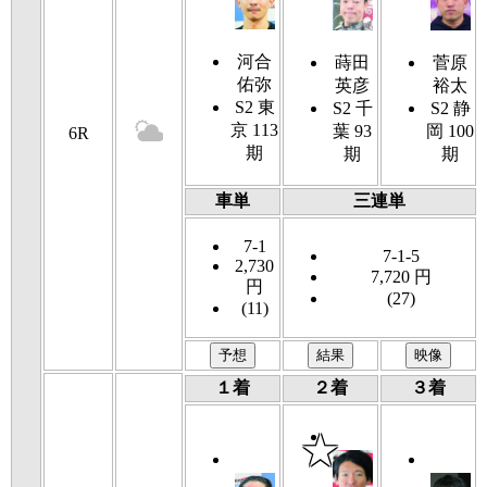
河合
蒔田
菅原
佑弥
英彦
裕太
S2 東
S2 千
S2 静
京 113
葉 93
岡 100
6R
期
期
期
車単
三連単
7-1
7-1-5
2,730
7,720
円
円
(27)
(11)
予想
結果
映像
１着
２着
３着
2
3
4