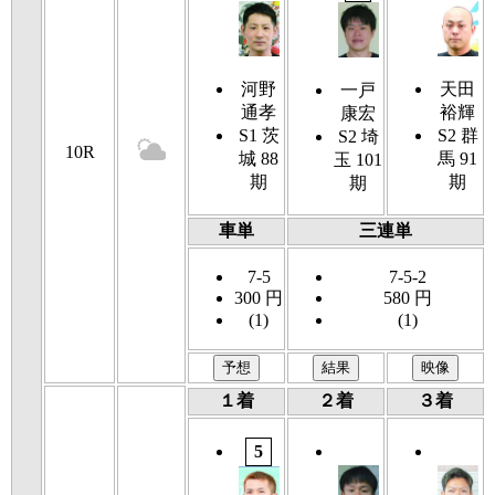
河野
天田
一戸
通孝
裕輝
康宏
S1 茨
S2 群
S2 埼
10R
城 88
馬 91
玉 101
期
期
期
車単
三連単
7-5
7-5-2
300
円
580
円
(1)
(1)
予想
結果
映像
１着
２着
３着
5
7
6