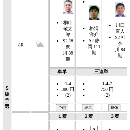
4
桐山
川口
格清
敬太
直人
洋介
郎
S2 神
S2 静
S2 神
奈
8R
岡 111
奈
川 84
期
川 88
期
期
車単
三連単
1-4
1-4-7
Ｓ
380
円
750
円
級
(2)
(2)
予
選
予想
結果
映像
１着
２着
３着
2
5
7