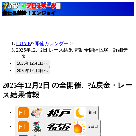
当たる競輪！エンジョイ
HOME
開催カレンダー
2025年12月2日 レース結果情報 全開催払戻・詳細デ
ータ
2025年12月1日へ
2025年12月3日へ
2025年12月2日 の全開催、払戻金・レー
ス結果情報
初日
2日目