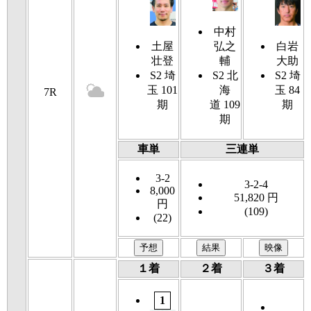
中村
土屋
弘之
白岩
壮登
輔
大助
S2 埼
S2 北
S2 埼
玉 101
海
玉 84
7R
期
道 109
期
期
車単
三連単
3-2
3-2-4
8,000
51,820
円
円
(109)
(22)
予想
結果
映像
１着
２着
３着
1
7