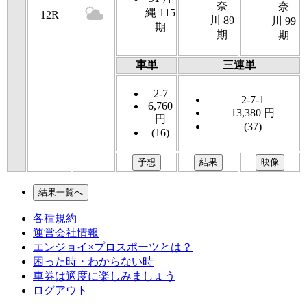
奈
奈
縄 115
12R
川 89
川 99
期
期
期
車単
三連単
2-7
2-7-1
6,760
13,380
円
円
(37)
(16)
予想
結果
映像
結果一覧へ
各種規約
運営会社情報
エンジョイ×プロスポーツとは？
困った時・わからない時
車券は適度に楽しみましょう
ログアウト