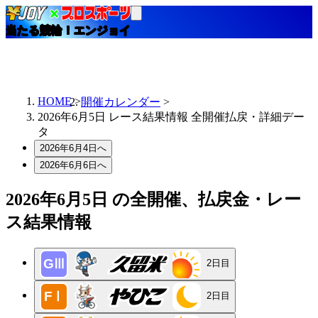
当たる競輪！エンジョイ
HOME
開催カレンダー
2026年6月5日 レース結果情報 全開催払戻・詳細デー
タ
2026年6月4日へ
2026年6月6日へ
2026年6月5日 の全開催、払戻金・レー
ス結果情報
2日目
2日目