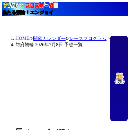
当たる競輪！エンジョイ
HOME
開催カレンダー
レースプログラム
防府競輪 2026年7月8日 予想一覧