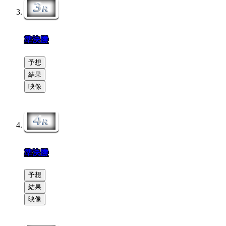
準決勝
予想
結果
映像
準決勝
予想
結果
映像