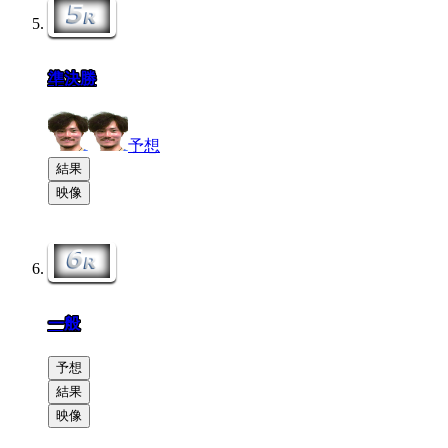
準決勝
予想
結果
映像
一般
予想
結果
映像