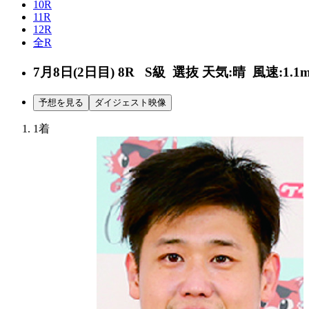
10R
11R
12R
全R
7月8日(2日目)
8R
S級 選抜
天気:晴
風速:1.1
予想を見る
ダイジェスト映像
1着