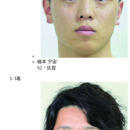
3
橋本 宇宙
S2・佐賀
3着