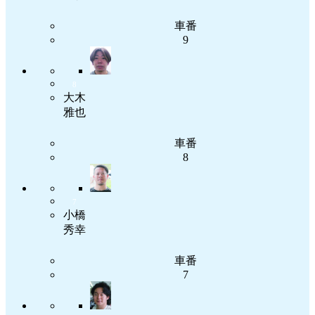
車番
9
8
大木
雅也
車番
8
7
小橋
秀幸
車番
7