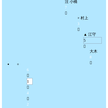
注
小橋
7

×
村上
3

▲
江守
5

大木
8

6

1

4

2