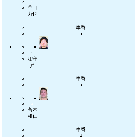
6
谷口
力也
車番
6
5
江守
昇
車番
5
4
高木
和仁
車番
4