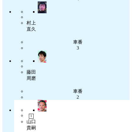
3
村上
直久
車番
3
2
藤田
周磨
車番
2
1
山口
貴嗣