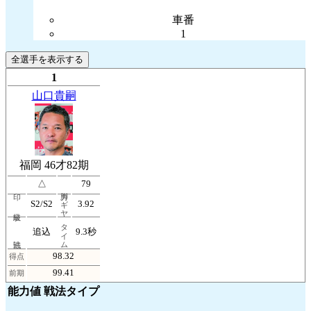
車番
1
全選手を表示する
1
山口貴嗣
福岡
46
才
82
期
△
79
ギヤ
S2
/S2
3.92
タイム
追込
9.3
秒
98.32
得点
99.41
前期
能力値
戦法タイプ