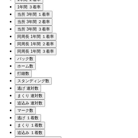
1年間 ３着率
当所 3年間 １着率
当所 3年間 ２着率
当所 3年間 ３着率
同周長 1年間 １着率
同周長 1年間 ２着率
同周長 1年間 ３着率
バック数
ホーム数
打鐘数
スタンディング数
逃げ 連対数
まくり 連対数
追込み 連対数
マーク数
逃げ １着数
まくり １着数
追込み １着数