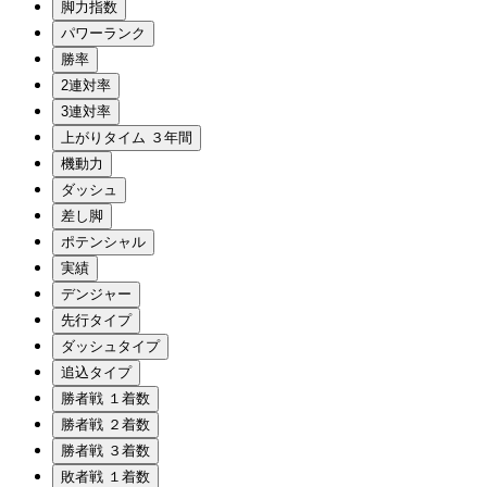
脚力指数
パワーランク
勝率
2連対率
3連対率
上がりタイム ３年間
機動力
ダッシュ
差し脚
ポテンシャル
実績
デンジャー
先行タイプ
ダッシュタイプ
追込タイプ
勝者戦 １着数
勝者戦 ２着数
勝者戦 ３着数
敗者戦 １着数