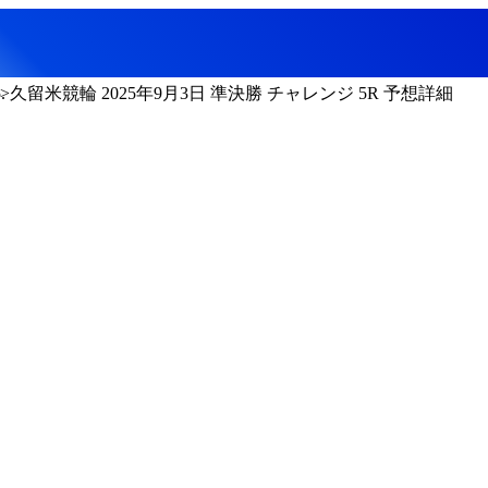
久留米競輪 2025年9月3日 準決勝 チャレンジ 5R 予想詳細