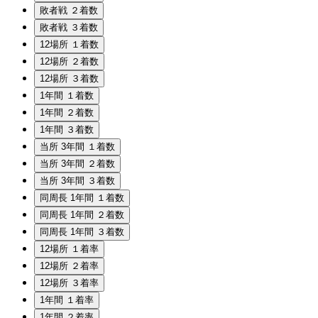
敗者戦 ２着数
敗者戦 ３着数
12場所 １着数
12場所 ２着数
12場所 ３着数
1年間 １着数
1年間 ２着数
1年間 ３着数
当所 3年間 １着数
当所 3年間 ２着数
当所 3年間 ３着数
同周長 1年間 １着数
同周長 1年間 ２着数
同周長 1年間 ３着数
12場所 １着率
12場所 ２着率
12場所 ３着率
1年間 １着率
1年間 ２着率