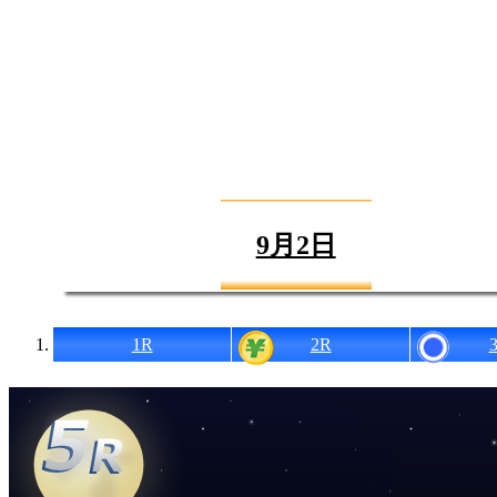
9月2日
1R
2R