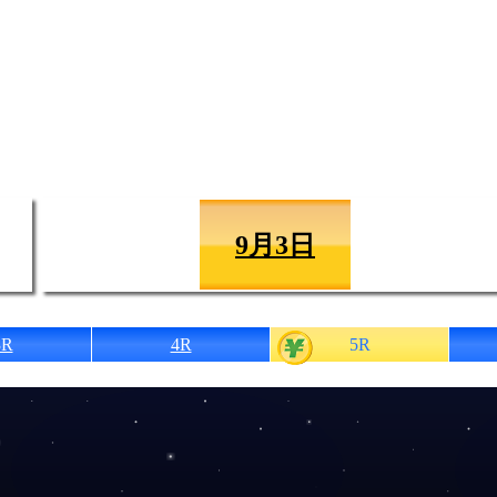
9月3日
3R
4R
5R