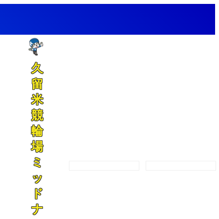
久
留
米
競
輪
場
ミ
開催カレンダー
プログラム
ッ
ド
ナ