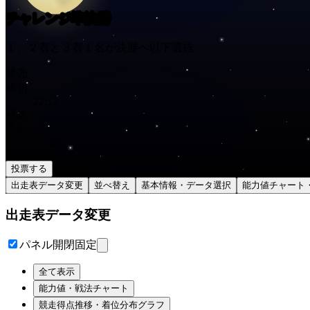
チャレンジ準決勝
１、２着と３着１名が決勝へ以下選抜
発売
締切
22:13
発走
予定
22:18
投票する
出走表データ変更
並べ替え
基本情報・データ選択
能力値チャート
出走表データ変更
パネル開閉固定
全て表示
能力値・戦法チャート
競走得点推移・着位分布グラフ