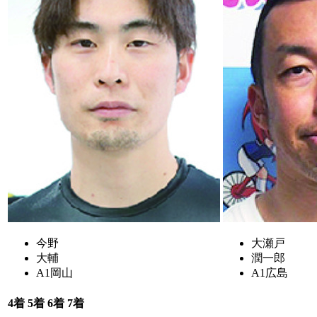
今野
大瀬戸
大輔
潤一郎
A1
岡山
A1
広島
4着
5着
6着
7着