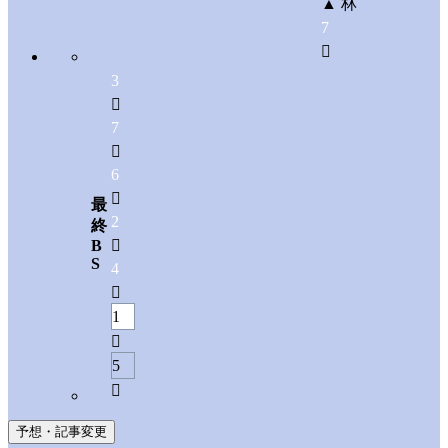
▲
林
7

3

7

6

最
2
終
B

S
4

1

5

予想・記事変更