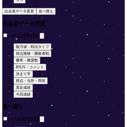
出走表データ変更
並べ替え
出走表データ変更
パネル開閉固定
能力値・戦法タイプ
得点推移・勝敗者戦
勝率・勝度数
BHJS・コメント
決まり手
得点・当所・周長
直近成績
今回成績
並べ替え
パネル開閉固定