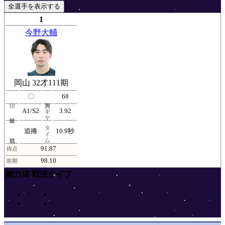
全選手を表示する
1
今野大輔
岡山
32
才
111
期
〇
68
ギヤ
A1
/S2
3.92
タイム
追捲
10.9
秒
91.87
得点
98.10
前期
能力値
戦法タイプ