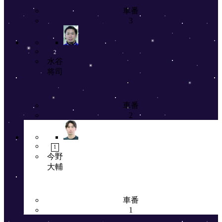
車番
3
2
水谷
将司
車番
2
1
今野
大輔
車番
1