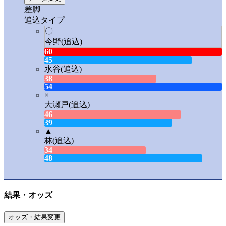
差脚
追込タイプ
〇
今野
(追込)
60
45
水谷
(追込)
38
54
×
大瀬戸
(追込)
46
39
▲
林
(追込)
34
48
結果・オッズ
オッズ・結果変更