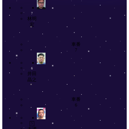
7
林明
宏
車番
7
6
井田
晶之
車番
6
5
大瀬