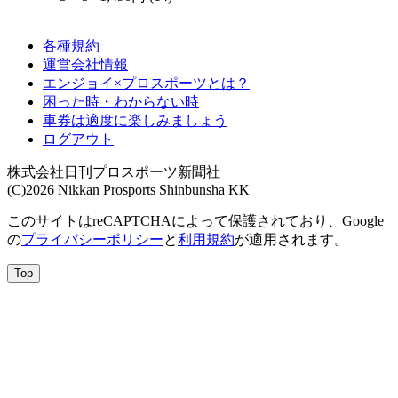
各種規約
運営会社情報
エンジョイ×プロスポーツとは？
困った時・わからない時
車券は適度に楽しみましょう
ログアウト
株式会社日刊プロスポーツ新聞社
(C)2026 Nikkan Prosports Shinbunsha KK
このサイトはreCAPTCHAによって保護されており、Google
の
プライバシーポリシー
と
利用規約
が適用されます。
Top