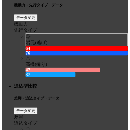
機動力・先行タイプ・データ
データ変更
機動力
先行タイプ
◎
岩元
(逃げ)
64
76
△
高橋
(捲り)
47
37
追込型比較
差脚・追込タイプ・データ
データ変更
差脚
追込タイプ
〇