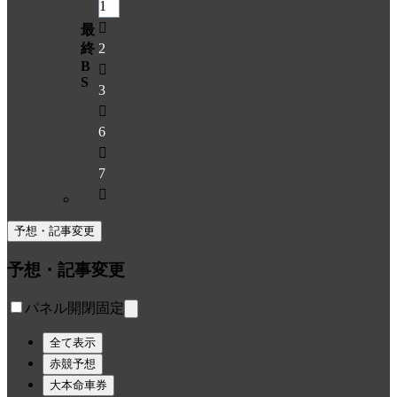
1

最
終
2
B

S
3

6

7

予想・記事変更
予想・記事変更
パネル開閉固定
全て表示
赤競予想
大本命車券