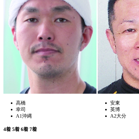
高橋
安東
幸司
英博
A1
沖縄
A2
大分
4着
5着
6着
7着