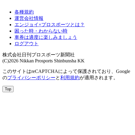
各種規約
運営会社情報
エンジョイ×プロスポーツとは？
困った時・わからない時
車券は適度に楽しみましょう
ログアウト
株式会社日刊プロスポーツ新聞社
(C)2026 Nikkan Prosports Shinbunsha KK
このサイトはreCAPTCHAによって保護されており、Google
の
プライバシーポリシー
と
利用規約
が適用されます。
Top