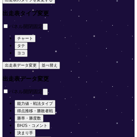
出走表タイプ変更
パネル開閉固定
チャート
タテ
ヨコ
出走表データ変更
並べ替え
出走表データ変更
パネル開閉固定
能力値・戦法タイプ
得点推移・勝敗者戦
勝率・勝度数
BHJS・コメント
決まり手