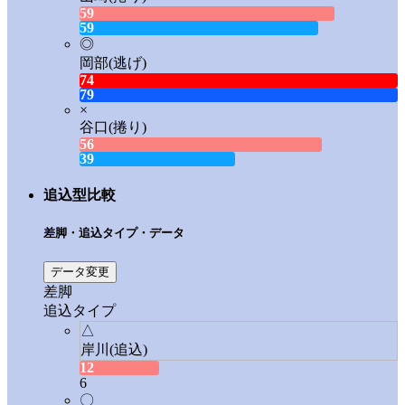
59
59
◎
岡部
(逃げ)
74
79
×
谷口
(捲り)
56
39
追込型比較
差脚・追込タイプ・データ
データ変更
差脚
追込タイプ
△
岸川
(追込)
12
6
〇