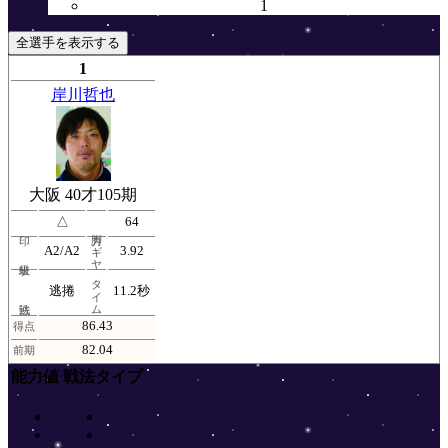
1
全選手を表示する
1
岸川哲也
大阪
40
才
105
期
△
64
ギヤ
A2
/A2
3.92
タイム
逃捲
11.2
秒
86.43
得点
82.04
前期
能力値
戦法タイプ