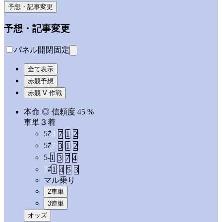
予想・記事変更
予想・記事変更
パネル開閉固定
全て表示
赤競予想
赤競 V 作戦
本命 ◎ 信頼度
45
%
車単
３着
5
⇄
3
7
1
2
5
⇄
7
3
1
2
5
‐
1
3
7
4
7
⇄
1
4
5
3
マル乗り
2車単
3連単
オッズ