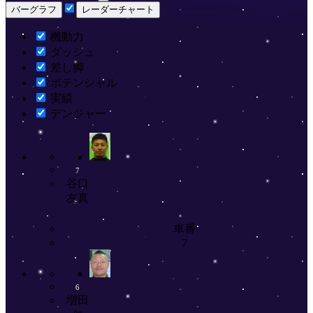
バーグラフ
レーダーチャート
機動力
ダッシュ
差し脚
ポテンシャル
実績
デンジャー
7
谷口
友真
車番
7
6
増田