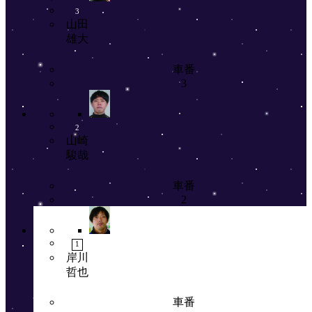
3
山田
雄大
車番
3
2
山崎
駿哉
車番
2
1
岸川
哲也
車番