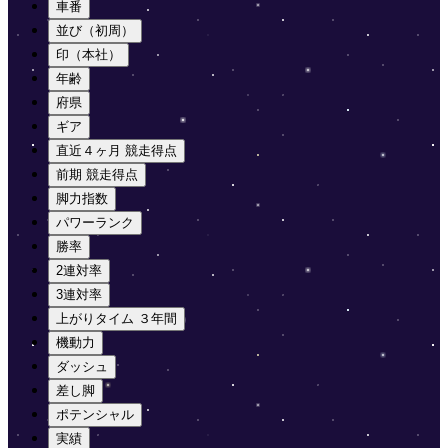
車番
並び（初周）
印（本社）
年齢
府県
ギア
直近４ヶ月 競走得点
前期 競走得点
脚力指数
パワーランク
勝率
2連対率
3連対率
上がりタイム ３年間
機動力
ダッシュ
差し脚
ポテンシャル
実績