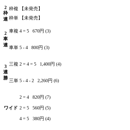
2
枠複
【未発売】
枠
枠単
【未発売】
連
車複
4 = 5
670円 (3)
2
車
連
車単
5 - 4
800円 (3)
三複
2 = 4 = 5
1,400円 (4)
3
連
勝
三単
5 - 4 - 2
2,260円 (6)
2 = 4
820円 (7)
ワイド
2 = 5
560円 (5)
4 = 5
380円 (4)