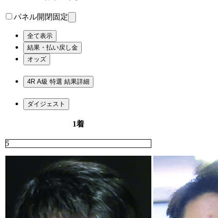
パネル開閉固定
全て表示
結果・払い戻し金
オッズ
4R A級 特選
結果詳細
ダイジェスト
1着
5
4