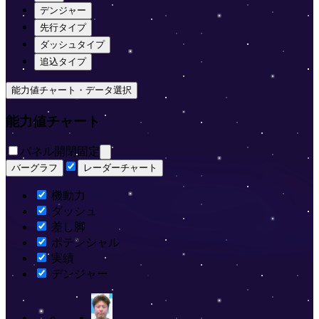
デンジャー
先行タイプ
ダッシュタイプ
追込タイプ
能力値チャート・データ選択
能力値チャート
パネル開閉固定
バーグラフ
レーダーチャート
機動力
ダッシュ
差し脚
ポテンシャル
実績
デンジャー