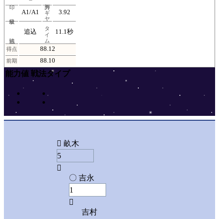
ギヤ
A1
/A1
3.92
タイム
追込
11.1
秒
88.12
得点
88.10
前期
能力値
戦法タイプ

畝木
5

〇
吉永
1

吉村