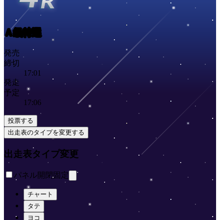
Ａ級特選
発売
締切
17:01
発走
予定
17:06
投票する
出走表のタイプを変更する
出走表タイプ変更
パネル開閉固定
チャート
タテ
ヨコ