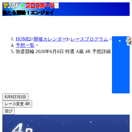
当たる競輪！エンジョイ
HOME
開催カレンダー
レースプログラム
予想一覧
弥彦競輪 2026年6月6日 特選 A級 4R 予想詳細
6月6日
3日目
レース変更 4R
並び