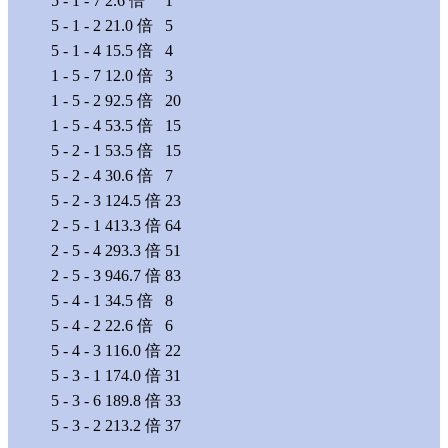
5 - 1 - 7
2.6
倍
1
5 - 1 - 2
21.0
倍
5
5 - 1 - 4
15.5
倍
4
1 - 5 - 7
12.0
倍
3
1 - 5 - 2
92.5
倍
20
1 - 5 - 4
53.5
倍
15
5 - 2 - 1
53.5
倍
15
5 - 2 - 4
30.6
倍
7
5 - 2 - 3
124.5
倍
23
2 - 5 - 1
413.3
倍
64
2 - 5 - 4
293.3
倍
51
2 - 5 - 3
946.7
倍
83
5 - 4 - 1
34.5
倍
8
5 - 4 - 2
22.6
倍
6
5 - 4 - 3
116.0
倍
22
5 - 3 - 1
174.0
倍
31
5 - 3 - 6
189.8
倍
33
5 - 3 - 2
213.2
倍
37