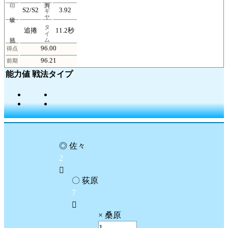
ギヤ
S2
/S2
3.92
タイム
追捲
11.2
秒
96.00
得点
96.21
前期
能力値
戦法タイプ
◎
佐々
2

〇
荻原
7

×
桑原
1