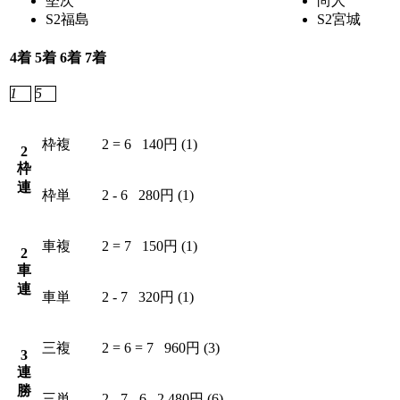
堅次
尚人
S2
福島
S2
宮城
4着
5着
6着
7着
1
5
4
3
枠複
2 = 6
140円 (1)
2
枠
連
枠単
2 - 6
280円 (1)
車複
2 = 7
150円 (1)
2
車
連
車単
2 - 7
320円 (1)
三複
2 = 6 = 7
960円 (3)
3
連
勝
三単
2 - 7 - 6
2,480円 (6)