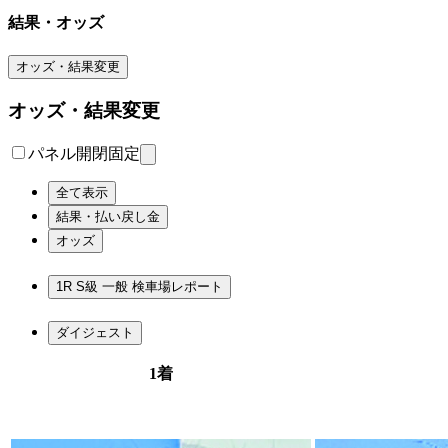
結果・オッズ
オッズ・結果変更
オッズ・結果変更
パネル開閉固定
全て表示
結果・払い戻し金
オッズ
1R S級 一般
検車場レポート
ダイジェスト
1着
2
7