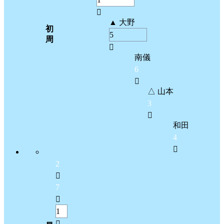

▲
大野
初
5
周

南儀
6

△
山本
3

和田
4

2

7

1
