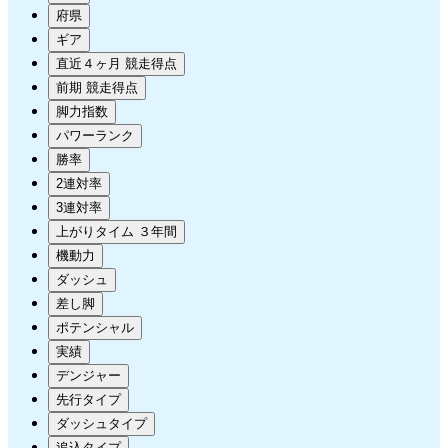
府県
ギア
直近４ヶ月 競走得点
前期 競走得点
脚力指数
パワーランク
勝率
2連対率
3連対率
上がりタイム ３年間
機動力
ダッシュ
差し脚
ポテンシャル
実績
デンジャー
先行タイプ
ダッシュタイプ
追込タイプ