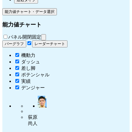
能力値チャート・データ選択
能力値チャート
パネル開閉固定
バーグラフ
レーダーチャート
機動力
ダッシュ
差し脚
ポテンシャル
実績
デンジャー
7
荻原
尚人