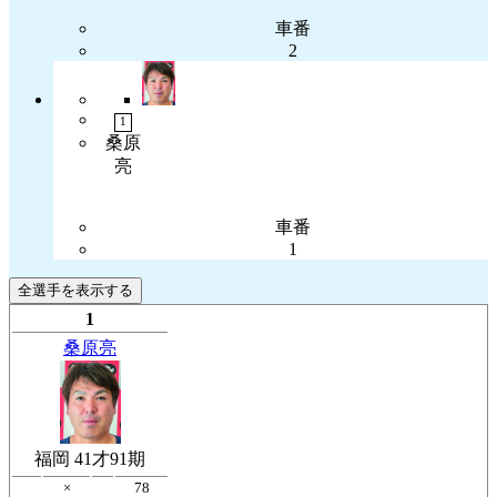
車番
2
1
桑原
亮
車番
1
全選手を表示する
1
桑原亮
福岡
41
才
91
期
×
78