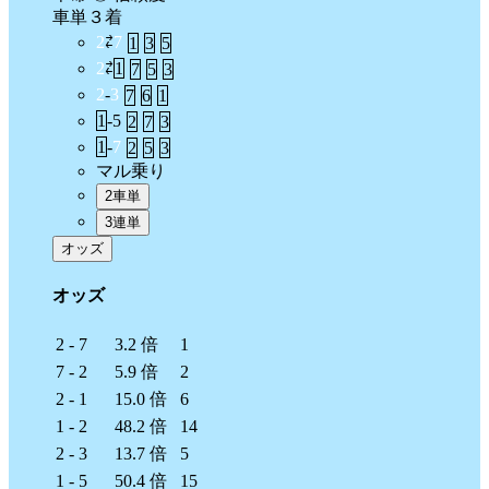
車単
３着
2
⇄
7
1
3
5
2
⇄
1
7
5
3
2
‐
3
7
6
1
1
‐
5
2
7
3
1
‐
7
2
5
3
マル乗り
2車単
3連単
オッズ
オッズ
2 - 7
3.2
倍
1
7 - 2
5.9
倍
2
2 - 1
15.0
倍
6
1 - 2
48.2
倍
14
2 - 3
13.7
倍
5
1 - 5
50.4
倍
15