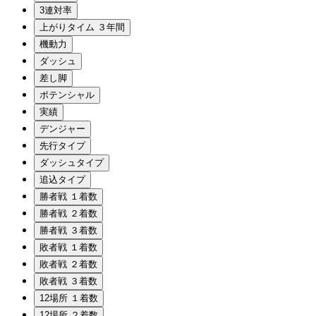
3連対率
上がりタイム ３年間
機動力
ダッシュ
差し脚
ポテンシャル
実績
デンジャー
先行タイプ
ダッシュタイプ
追込タイプ
勝者戦 １着数
勝者戦 ２着数
勝者戦 ３着数
敗者戦 １着数
敗者戦 ２着数
敗者戦 ３着数
12場所 １着数
12場所 ２着数