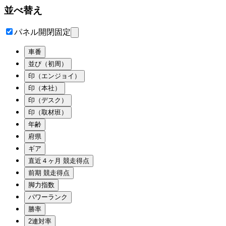
並べ替え
パネル開閉固定
車番
並び（初周）
印（エンジョイ）
印（本社）
印（デスク）
印（取材班）
年齢
府県
ギア
直近４ヶ月 競走得点
前期 競走得点
脚力指数
パワーランク
勝率
2連対率