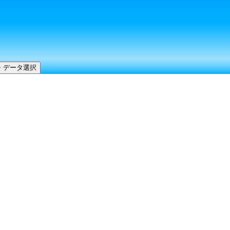
・データ選択