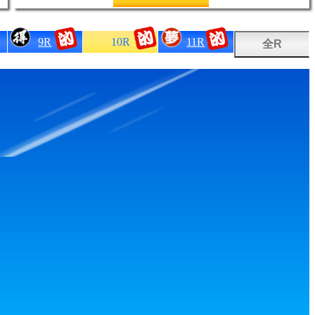
9R
10R
11R
全R