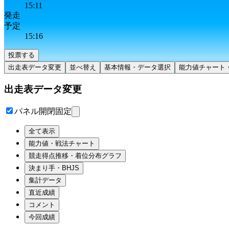
15:11
発走
予定
15:16
投票する
出走表データ変更
並べ替え
基本情報・データ選択
能力値チャート
出走表データ変更
パネル開閉固定
全て表示
能力値・戦法チャート
競走得点推移・着位分布グラフ
決まり手・BHJS
集計データ
直近成績
コメント
今回成績