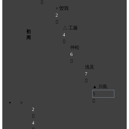

×
曽我
2

△
工藤
初
4
周

仲松
6

浅見
7

▲
川島
5

2

4