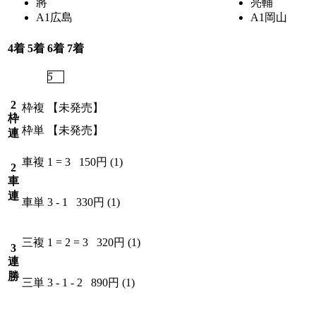
將
亮輔
A1
広島
A1
岡山
4着
5着
6着
7着
4
6
5
7
2
枠複
【未発売】
枠
枠単
【未発売】
連
車複
1 = 3
150円 (1)
2
車
連
車単
3 - 1
330円 (1)
三複
1 = 2 = 3
320円 (1)
3
連
勝
三単
3 - 1 - 2
890円 (1)