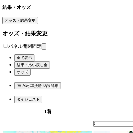
結果・オッズ
オッズ・結果変更
オッズ・結果変更
パネル開閉固定
全て表示
結果・払い戻し金
オッズ
9R A級 準決勝
結果詳細
ダイジェスト
1着
3
1