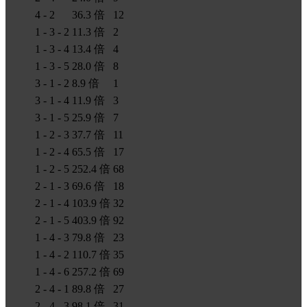
4 - 2
36.3
倍
12
1 - 3 - 2
11.3
倍
2
1 - 3 - 4
13.4
倍
4
1 - 3 - 5
28.0
倍
8
3 - 1 - 2
8.9
倍
1
3 - 1 - 4
11.9
倍
3
3 - 1 - 5
25.9
倍
7
1 - 2 - 3
37.7
倍
11
1 - 2 - 4
65.5
倍
17
1 - 2 - 5
252.4
倍
68
2 - 1 - 3
69.6
倍
18
2 - 1 - 4
103.9
倍
32
2 - 1 - 5
403.9
倍
92
1 - 4 - 3
79.8
倍
23
1 - 4 - 2
110.7
倍
35
1 - 4 - 6
257.2
倍
69
2 - 4 - 1
89.8
倍
27
2 - 4 - 3
98.1
倍
31