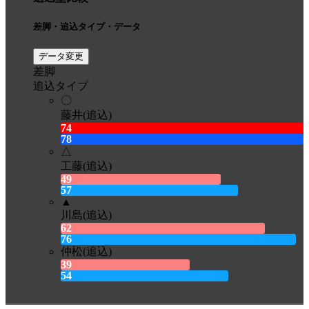
差脚・追込タイプ・データ
データ変更
差脚
追込タイプ
〇
藤井
(追込)
74
78
△
工藤
(追込)
49
57
▲
川島
(追込)
62
76
仲松
(追込)
39
54