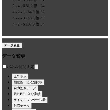
2 - 4 - 6
81.2
倍
24
4 - 2 - 1
164.0
倍
52
4 - 2 - 3
148.3
倍
45
4 - 2 - 6
107.0
倍
34
データ変更
データ変更
パネル開閉固定
全て表示
機動型・追込型比較
自力型数データ
最終BS・並び実績
ライン・ワンツー決着
対戦データ