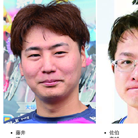
藤井
佐伯