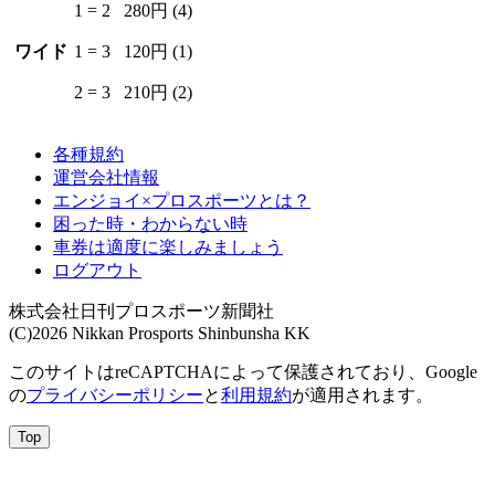
1 = 2
280円 (4)
ワイド
1 = 3
120円 (1)
2 = 3
210円 (2)
各種規約
運営会社情報
エンジョイ×プロスポーツとは？
困った時・わからない時
車券は適度に楽しみましょう
ログアウト
株式会社日刊プロスポーツ新聞社
(C)2026 Nikkan Prosports Shinbunsha KK
このサイトはreCAPTCHAによって保護されており、Google
の
プライバシーポリシー
と
利用規約
が適用されます。
Top