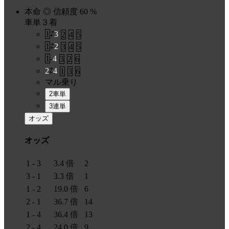
本命 ◎ 信頼度
60
%
車単
３着
1
⇄
3
2
4
5
1
⇄
2
3
4
5
1
‐
4
3
2
6
2
⇄
4
1
3
6
マル乗り
2車単
3連単
オッズ
オッズ
1 - 3
3.4
倍
2
3 - 1
3.3
倍
1
1 - 2
19.0
倍
6
2 - 1
36.7
倍
14
1 - 4
36.4
倍
13
2 - 4
24.0
倍
9