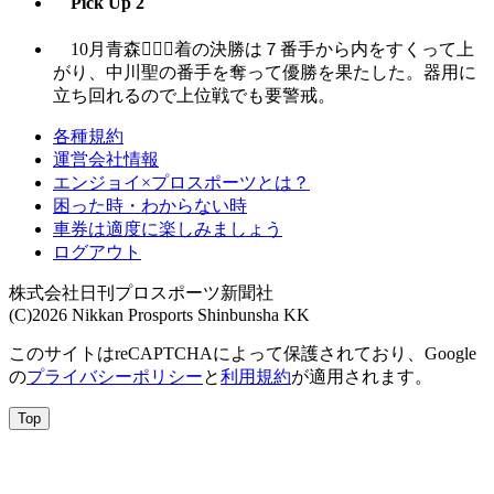
Pick Up 2
10月青森



着の決勝は７番手から内をすくって上
がり、中川聖の番手を奪って優勝を果たした。器用に
立ち回れるので上位戦でも要警戒。
各種規約
運営会社情報
エンジョイ×プロスポーツとは？
困った時・わからない時
車券は適度に楽しみましょう
ログアウト
株式会社日刊プロスポーツ新聞社
(C)2026 Nikkan Prosports Shinbunsha KK
このサイトはreCAPTCHAによって保護されており、Google
の
プライバシーポリシー
と
利用規約
が適用されます。
Top