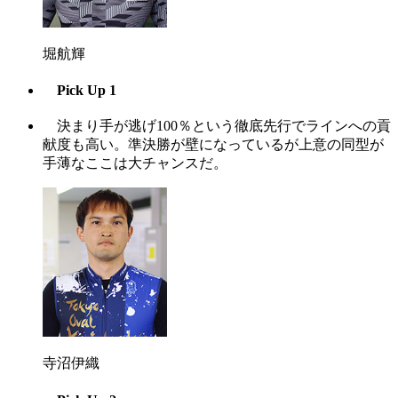
堀航輝
Pick Up 1
決まり手が逃げ100％という徹底先行でラインへの貢
献度も高い。準決勝が壁になっているが上意の同型が
手薄なここは大チャンスだ。
寺沼伊織